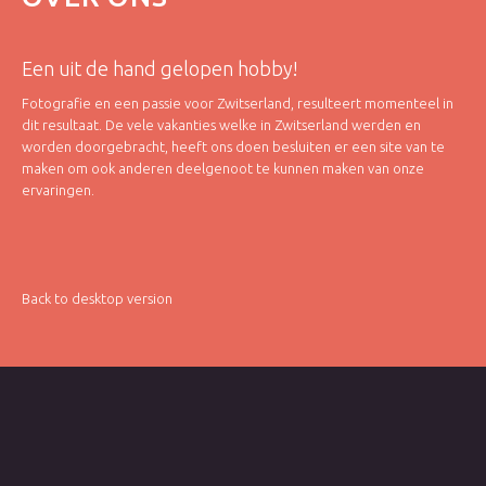
Een uit de hand gelopen hobby!
Fotografie en een passie voor Zwitserland, resulteert momenteel in
dit resultaat. De vele vakanties welke in Zwitserland werden en
worden doorgebracht, heeft ons doen besluiten er een site van te
maken om ook anderen deelgenoot te kunnen maken van onze
ervaringen.
Back to desktop version