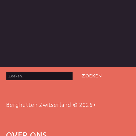
Zoeken...
ZOEKEN
Berghutten Zwitserland
©
2026
OVER
ONS