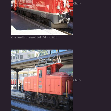
Chur-
Glacier-Express-GE-4_4-II-no.630
Chur-