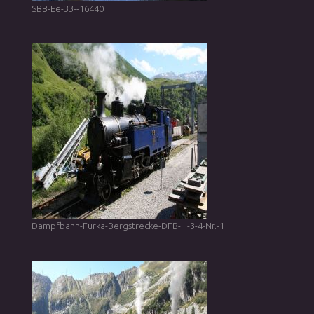
SBB-Ee-33--16440
Dampfbahn-Furka-Bergstrecke-DFB-H-3-4-Nr.-1