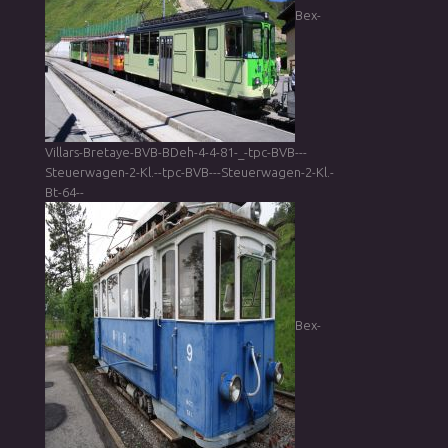
Bex-
Villars-Bretaye-BVB-BDeh-4-4-81-_-tpc-BVB---
Steuerwagen-2-Kl.--tpc-BVB---Steuerwagen-2-Kl.-
Bt-64--
Bex-