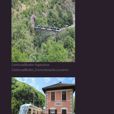
Centovallibahn-Vigezzina-
Centovallibahn_Domodossola-Locarno