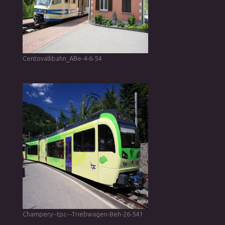
Centovallibahn_ABe-4-6-54
Champery--tpc---Triebwagen-Beh-26-541