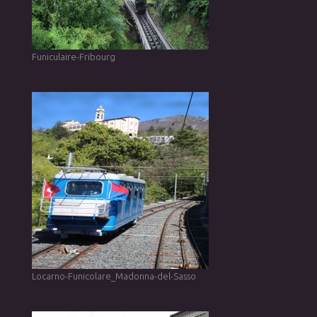
Funiculaire-Fribourg
Locarno-Funicolare_Madonna-del-Sasso