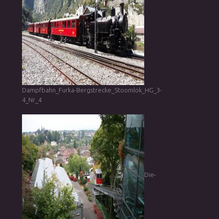
Dampfbahn_Furka-Bergstrecke_Stoomlok_HG_3-
4_Nr_4
Die-