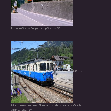
Luzern-Stans-Engelberg-Stans-LSE
MOB-
Montreux-Berner-Oberland-Bahn-Saanen-MOB-
ABDe-8-8-4001