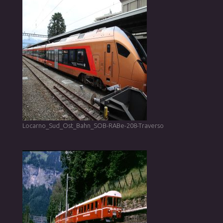
Locarno_Sud_Ost_Bahn_SOB-RABe-208-Traverso