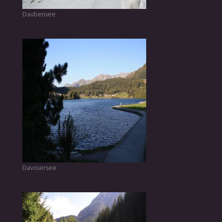
Daubensee
Davosersee