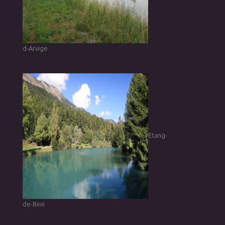
d-Arvige
Etang-
de-Binii