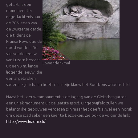
gehakt, is een
monument ter
nagedachtenis aan
de 786 leden van
de Zwitserse garde,
die tijdens de
Franse Revolutie de
dood vonden. De
stervende leeuw
van Luzern bestaat
Lowendenkmal
uit een 9 m. lange
liggende leeuw, die
een afgebroken
speer in zijn lichaam heeft en in zijn klauw het Bourbons wapenschild.
Naast het Leeuwenmonument is de ingang van de Gletschergarten
een uniek monument uit de laatste ijstijd. Ongetwijfeld zullen we
belangrijke gebouwen vergeten zijn maar het geeft al wel een indruk
om deze stad zeker een keer te bezoeken. Zie ook de volgende link:
http://www.luzern.ch/
.