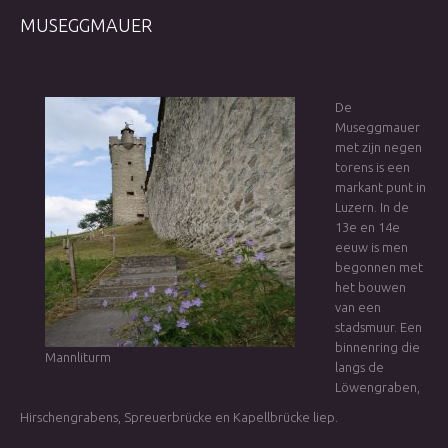
MUSEGGMAUER
De
Museggmauer
met zijn negen
torens is een
markant punt in
Luzern. In de
13e en 14e
eeuw is men
begonnen met
het bouwen
van een
stadsmuur. Een
binnenring die
Mannliturm
langs de
Löwengraben,
Hirschengrabens, Spreuerbrücke en Kapellbrücke liep.