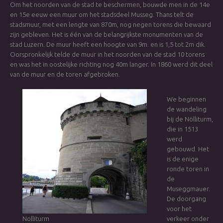
Om het noorden van de stad te beschermen, bouwde men in de 14e
en 15e eeuw een muur om het stadsdeel Musseg. Thans telt de
stadsmuur, met een lengte van 870m, nog negen torens die bewaard
zijn gebleven. Het is één van de belangrijkste monumenten van de
stad Luzern. De muur heeft een hoogte van 9m. en is 1,5 tot 2m dik.
Oorspronkelijk telde de muur in het noorden van de stad 10 torens
en was het in oostelijke richting nog 40m langer. In 1860 werd dit deel
van de muur en de toren afgebroken.
We beginnen
de wandeling
bij de Nölliturm,
die in 1513
werd
gebouwd. Het
is de enige
ronde toren in
de
Museggmauer.
De doorgang
voor het
Nolliturm
verkeer onder