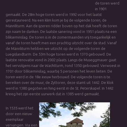
de toren werd
in 1901
gemaakt. De 28m hoge toren werd in 1992 voor het laatst
gerestaureerd. Na een klim kom je bij de volgende toren, de
Männliturm. Aan de ijzeren ridder boven op het dak heeft de toren
zijn naam te danken. De laatste sanering vond in 1951 plaats na een
blikseminslag. De toren is in de zomermaanden vrij toegankelijk en
vanaf de toren heeft men een prachtig uitzicht over de stad. Vanaf
de Männliturm hebben we uitzicht op de volgende toren de
Luegislandturm. De 53m hoge toren werd in 1370 gebouwd. De
laatste renovatie vond in 2002 plaats. Langs de Museggmauer gaat
het vervolgens naar de Wachtturm, rond 1350 gebouwd. Verwoest in
1701 door blikseminslag, waarbij 5 personen het leven lieten. De
toren werd in de 18e eeuw herbouwd. De volgende toren is te
bereiken over de muur, de Zyttoren, deze stamt uit 1442. De klok
werd in 1380 gegoten en hing eerst in de St. Peterskapel. In 1442
kreeg het zijn eerste uurwerk dat in 1385 werd gemaakt.
In 1535 werd het
door een nieuw
exemplaar
vervangen. Via een