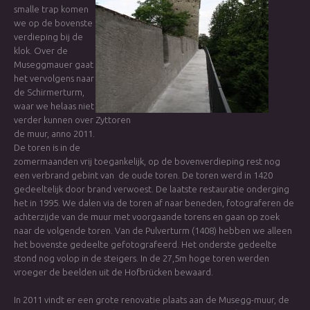
smalle trap komen
we op de bovenste
verdieping bij de
klok. Over de
Museggmauer gaat
het vervolgens naar
de Schirmerturm,
waar we helaas niet
verder kunnen over
Zyttoren
de muur, anno 2011.
De toren is in de
zomermaanden vrij toegankelijk, op de bovenverdieping rest nog
een verbrand gebint van de oude toren. De toren werd in 1420
gedeeltelijk door brand verwoest. De laatste restauratie onderging
het in 1995. We dalen via de toren af naar beneden, fotograferen de
achterzijde van de muur met voorgaande torens en gaan op zoek
naar de volgende toren. Van de Pulverturm (1408) hebben we alleen
het bovenste gedeelte gefotografeerd. Het onderste gedeelte
stond nog volop in de steigers. In de 27,5m hoge toren werden
vroeger de beelden uit de Hofbrücken bewaard.
In 2011 vindt er een grote renovatie plaats aan de Musegg-muur, de