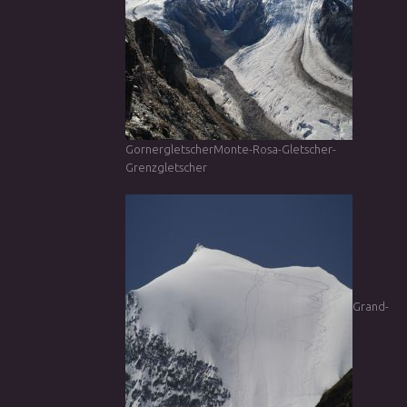
GornergletscherMonte-Rosa-Gletscher-
Grenzgletscher
Grand-