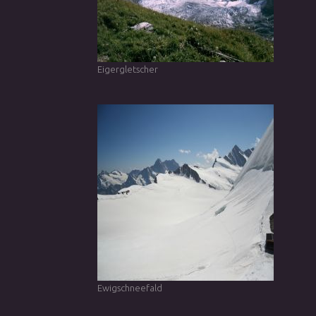
Eigergletscher
Ewigschneefald