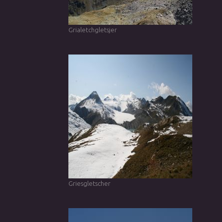
Grialetchgletsjer
Griesgletscher