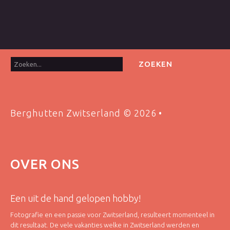
Zoeken...
ZOEKEN
Berghutten Zwitserland
©
2026
OVER
ONS
Een uit de hand gelopen hobby!
Fotografie en een passie voor Zwitserland, resulteert momenteel in
dit resultaat. De vele vakanties welke in Zwitserland werden en