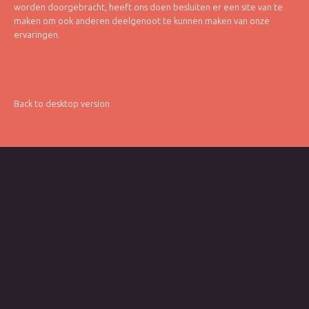
worden doorgebracht, heeft ons doen besluiten er een site van te
maken om ook anderen deelgenoot te kunnen maken van onze
ervaringen.
Back to desktop version