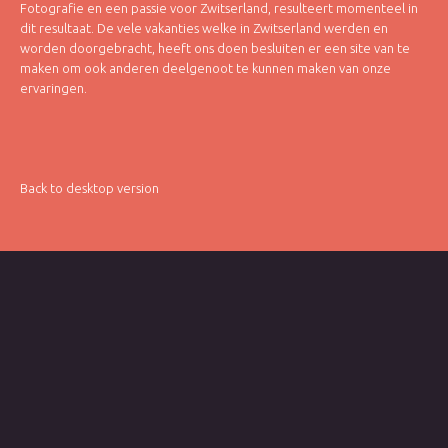
Fotografie en een passie voor Zwitserland, resulteert momenteel in
dit resultaat. De vele vakanties welke in Zwitserland werden en
worden doorgebracht, heeft ons doen besluiten er een site van te
maken om ook anderen deelgenoot te kunnen maken van onze
ervaringen.
Back to desktop version