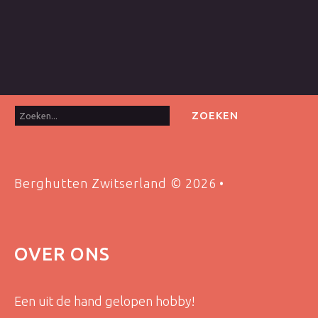
Zoeken...
ZOEKEN
Berghutten Zwitserland
©
2026
OVER
ONS
Een uit de hand gelopen hobby!