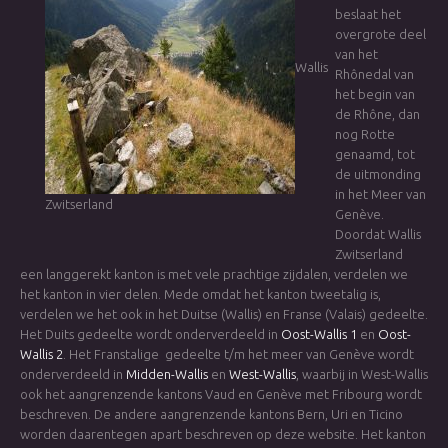
beslaat het
overgrote deel
van het
Wallis
Rhônedal van
het begin van
de Rhône, dan
nog Rotte
genaamd, tot
de uitmonding
in het Meer van
Zwitserland
Genève.
Doordat Wallis
Zwitserland
een langgerekt kanton is met vele prachtige zijdalen, verdelen we
het kanton in vier delen. Mede omdat het kanton tweetalig is,
verdelen we het ook in het Duitse (Wallis) en Franse (Valais) gedeelte.
Het Duits gedeelte wordt onderverdeeld in
Oost-Wallis 1
en
Oost-
Wallis 2
. Het Franstalige gedeelte t/m het meer van Genève wordt
onderverdeeld in
Midden-Wallis
en
West-Wallis
, waarbij in West-Wallis
ook het aangrenzende kantons Vaud en Genève met Fribourg wordt
beschreven. De andere aangrenzende kantons Bern, Uri en Ticino
worden daarentegen apart beschreven op deze website. Het kanton