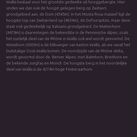
Wallis bestaat voor het grootste gedeelte uit hooggebergte. Hier
vinden we dan ook de hoogst gelegen berg op Zwitsers
grondgebied aan, de Dom (4545m). In het Monta Rosa-massief ligt de
hoogste top van Zwitserland op (4634m), de Dufourspitze, maar deze
staat ook gedeeltelijk op Italiaans grondgebied. De Matterhorn
(4478m) is daarentegen de bekendste in de Penninische Alpen, zoals
het zuidelijk deel van de Rhône in Wallis ook wel wordt genoemd. De
Weisshorn (4505m) is de blikvanger van kanton Wallis, als we vanaf het
Duitstalige Oost-Wallis komen. De noordzijde van de Rhône delta,
wordt gevormd door de Berner Alpen, met Balmhorn, Breithorn en
de bekende Jungfau en Mönch. De hoogste berg in het noordelijke
deel van Wallis is de 4274m hoge Finsteraarhorn.