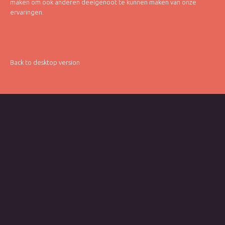
maken om ook anderen deelgenoot te kunnen maken van onze
ervaringen.
Back to desktop version