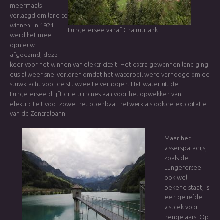
meermaals
verlaagd om land te
winnen. In 1921
Lungerersee vanaf Chalrutirank
werd het meer
opnieuw
afgedamd, deze
keer voor het winnen van elektriciteit. Het extra gewonnen land ging
dus al weer snel verloren omdat het waterpeil werd verhoogd om de
stuwkracht voor de stuwzee te verhogen. Het water uit de
Lungerersee drijft drie turbines aan voor het opwekken van
elektriciteit voor zowel het openbaar netwerk als ook de exploitatie
van de Zentralbahn.
Maar het
vissersparadijs,
zoals de
Lungerersee
ook wel
bekend staat, is
een geliefde
visplek voor
hengelaars. Op