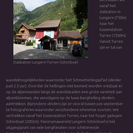
vanaf het
dalstation in
Lungern (750m)
naar het
tussenstation
Turren (1550m).
Vanuit Turren
zijn er tal van
Dalstation Lungern-Turren-Schonbuel
wandelmogelijkheden waaronder het Schmetterlingspfad (vlinder
pad 2.5 uur). Doordat de hellingen niet bemest worden ontstaat er
op de alpenweiden langs de wandelpaden een grote variëteit aan
alpenbloemen, die vervolgens op de luwe berghelling vlinders
aantrekken. Bijzondere vlinders zijn er vooral tussen juni-september
te fotograferen waaronder verscheidene inheemse soorten. We
vertrekken vanaf het tussenstation Turren, naar het hoger gelegen
Schönbüel (2002m). Panoramawereld Lungern-Schönbüel is het
uitgangspunt van vele bergfanaten voor schitterende