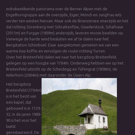
indrukwekkende panorama over de Berner Alpen met de
Engelhorngruppe aan de overzijde, Eiger, Mönch en Jungfrau iets
verder ten westen hiervan. Maar ook de Brienzersee enerzijds en het
dal richting Sörenberg met Schrattenflüe, Giswilerstock, Schafnase
(2011m) en Furgge (1909m) anderzijds, leveren mooie beelden op.
Vanwege de harde wind besluiten we af te dalen naar het
Bergstation Schönbüel. Daar aangekomen genieten we van een
warme kop koffie en vervolgen de route richting Turren.
Over het Breitenfeld dalen we naar het bergdorp Breitenfeld,
gelegen op een hoogte van 1764m. Onderweg hebben we op het
Breitenfeld uitzicht op de Scheidegg en Tüfengrat (1858m), de
Wilerhorn (2004m) met daaronder de Üsseri-Alp.
Het bergdorp
Breitenfeld (1764m)
is in het bezit van
een kapel, dat
gebouwd is in 1729-
32, in de jaren 1989-
90 is het voor het
laatst
gerestaureerd. De