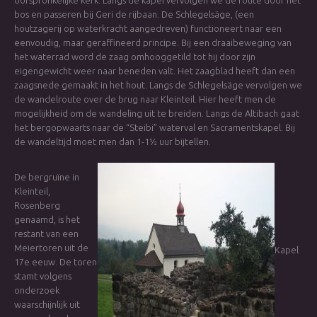
oorspronkelijke kerk. Langs de kapel vervolgen we de route door het
bos en passeren bij Geri de rijbaan. De Schlegelsäge, (een
houtzagerij op waterkracht aangedreven) functioneert naar een
eenvoudig, maar geraffineerd principe. Bij een draaibeweging van
het waterrad word de zaag omhooggetild tot hij door zijn
eigengewicht weer naar beneden valt. Het zaagblad heeft dan een
zaagsnede gemaakt in het hout. Langs de Schlegelsäge vervolgen we
de wandelroute over de brug naar Kleinteil. Hier heeft men de
mogelijkheid om de wandeling uit te breiden. Langs de Altibach gaat
het bergopwaarts naar de “Steibi” waterval en Sacramentskapel. Bij
de wandeltijd moet men dan 1-1½ uur bijtellen.
De bergruïne in
Kleinteil,
Rosenberg
genaamd, is het
restant van een
Meiertoren uit de
Kapel
17e eeuw. De toren
stamt volgens
onderzoek
waarschijnlijk uit