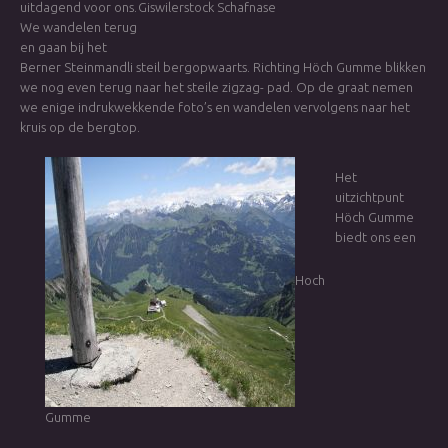
uitdagend voor ons.
Giswilerstock Schafnase
We wandelen terug
en gaan bij het
Berner Steinmandli steil bergopwaarts. Richting Höch Gumme blikken
we nog even terug naar het steile zigzag- pad. Op de graat nemen
we enige indrukwekkende foto’s en wandelen vervolgens naar het
kruis op de bergtop.
Het
uitzichtpunt
Höch Gumme
biedt ons een
Hoch
Gumme