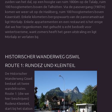
zuiden van het dal, op een hoogte van ruim 1800m op de Talalp, ruim
100 hoogtemeters boven de Talhütten. Via de pasovergang (1907m)
komen we weer uit op de Hasliberg, ruim 100 hoogtemeters boven
Käserstatt. Enkele kilometers bergopwaarts van de panoramastraat
ligt Mörlialp. Enkele appartementen en een restaurant is het enige
dat we hier tegenkomen. Het gehucht is echt bedoelt voor
wintertoerisme, want zomers heeft het geen uitstraling en ligt
Mörlialp er verlaten bij.
HISTORISCHER
WANDERWEG
GISWIL
ROUTE 1: RUNDEZ UND KLEINTEIL
De Historischer
Wanderweg Giswil
bestaat uit twee
wandelroutes.
Route 1: (die we
hier beschrijven)
Rudenz-Kleinteil,
start bij het station