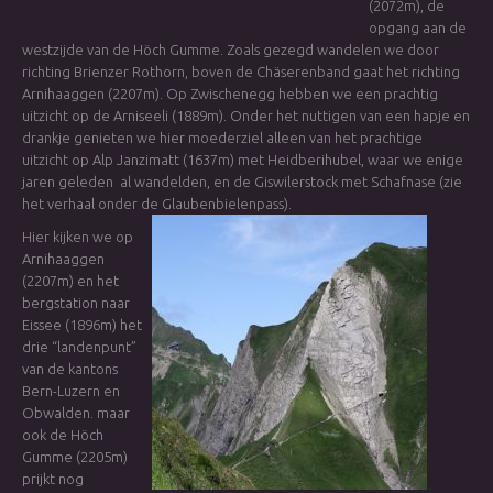
(2072m), de
opgang aan de
westzijde van de Höch Gumme. Zoals gezegd wandelen we door
richting Brienzer Rothorn, boven de Chäserenband gaat het richting
Arnihaaggen (2207m). Op Zwischenegg hebben we een prachtig
uitzicht op de Arniseeli (1889m). Onder het nuttigen van een hapje en
drankje genieten we hier moederziel alleen van het prachtige
uitzicht op Alp Janzimatt (1637m) met Heidberihubel, waar we enige
jaren geleden al wandelden, en de Giswilerstock met Schafnase (zie
het verhaal onder de Glaubenbielenpass).
Hier kijken we op
Arnihaaggen
(2207m) en het
bergstation naar
Eissee (1896m) het
drie “landenpunt”
van de kantons
Bern-Luzern en
Obwalden. maar
ook de Höch
Gumme (2205m)
prijkt nog