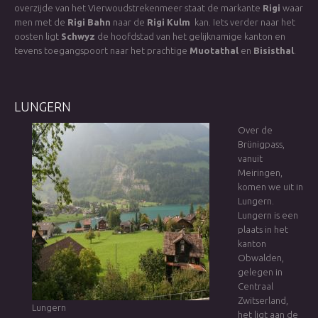
overzijde van het Vierwoudstrekenmeer staat de markante
Rigi
waar
men met de
Rigi Bahn
naar de
Rigi Kulm
kan. Iets verder naar het
oosten ligt
Schwyz
de hoofdstad van het gelijknamige kanton en
tevens toegangspoort naar het prachtige
Muotathal
en
Bisisthal
.
LUNGERN
Over de
Brünigpass,
vanuit
Meiringen,
komen we uit in
Lungern.
Lungern is een
plaats in het
kanton
Obwalden,
gelegen in
Centraal
Zwitserland,
Lungern
het ligt aan de