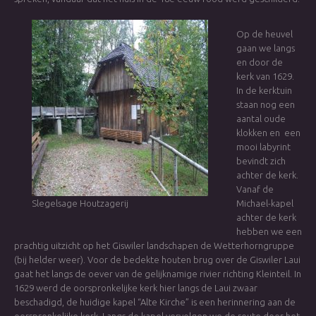
Op de heuvel
gaan we langs
en door de
kerk van 1629.
In de kerktuin
staan nog een
aantal oude
klokken en een
mooi labyrint
bevindt zich
achter de kerk.
Vanaf de
Slegelsage Houtzagerij
Michael-kapel
achter de kerk
hebben we een
prachtig uitzicht op het Giswiler landschapen de Wetterhorngruppe
(bij helder weer). Voor de bedekte houten brug over de Giswiler Laui
gaat het langs de oever van de gelijknamige rivier richting Kleinteil. In
1629 werd de oorspronkelijke kerk hier langs de Laui zwaar
beschadigd, de huidige kapel “Alte Kirche” is een herinnering aan de