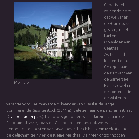
Giswil is het
volgende dorp,
dat we vanaf
de Brünigpass
gezien, in het
kanton
Obwalden van
Centraal
Zwitserland
binnenrijden.
Gelegen aan
de zuidkant van
de Sarnersee.
Morlialp
Het is zowel in
de zomer als in
de winter een
vakantieoord. De markante blikvanger van Giswil is de lange
dominerende Giswilerstock (2011m), gelegen aan de panoramastraat
(
Glaubenbielenpass
). De foto is genomen vanaf Jänzimatt aan de
Panoramastrasse, zoals de Glaubenbielenpass ook wel wordt
genoemd. Ten oosten van Giswil bevindt zich het Klein Melchtal met
de gelijknamige rivier, de Kleine Melchaa. De rivier ontspringt ten