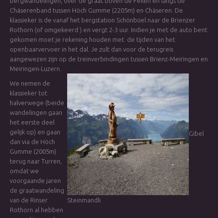
bergwandelingen, over de graat boven de Feilen en langs de
Chäserenband tussen Höch Gumme (2205m) en Chäseren. De
klassieker is de vanaf het bergstation Schönbüel naar de Brienzer
Rothorn (of omgekeerd ) en vergt 2-3 uur. Indien je met de auto bent
gekomen moet je rekening houden met de tijden van het
openbaarvervoer in het dal. Je zult dan voor de terugreis
aangewezen zijn op de treinverbindingen tussen Brienz-Meiringen en
Meiringen-Luzern.
We nemen de
klassieker tot
halverwege (beide
wandelingen gaan
het eerste deel
gelijk op) en gaan
Gibel
dan via de Höch
Gumme (2005m)
terug naar Turren,
omdat we
voorgaande jaren
de graatwandeling
van de Rinser
Steinmandli
Rothorn al hebben