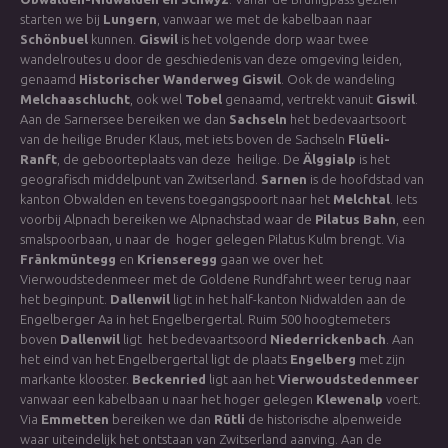
starten we bij
Lungern
, vanwaar we met de kabelbaan naar
Schönbuel
kunnen.
Giswil
is het volgende dorp waar twee
wandelroutes u door de geschiedenis van deze omgeving leiden,
genaamd
Historischer Wanderweg Giswil
. Ook de wandeling
Melchaaschlucht
, ook wel
Tobel
genaamd, vertrekt vanuit
Giswil
.
Aan de Sarnersee bereiken we dan
Sachseln
het bedevaartsoort
van de heilige Bruder Klaus, met iets boven de Sachseln
Flüeli-
Ranft
, de geboorteplaats van deze heilige. De
Älggialp
is het
geografisch middelpunt van Zwitserland.
Sarnen
is de hoofdstad van
kanton Obwalden en tevens toegangspoort naar het
Melchtal
. Iets
voorbij Alpnach bereiken we Alpnachstad waar de
Pilatus Bahn
, een
smalspoorbaan, u naar de hoger gelegen Pilatus Kulm brengt. Via
Fränkmüntegg
en
Krienseregg
gaan we over het
Vierwoudstedenmeer met de Goldene Rundfahrt weer terug naar
het beginpunt.
Dallenwil
ligt in het half-kanton Nidwalden aan de
Engelberger Aa in het Engelbergertal. Ruim 500 hoogtemeters
boven
Dallenwil
ligt het bedevaartsoord
Niederrickenbach
. Aan
het eind van het Engelbergertal ligt de plaats
Engelberg
met zijn
markante klooster.
Beckenried
ligt aan het
Vierwoudstedenmeer
vanwaar een kabelbaan u naar het hoger gelegen
Klewenalp
voert.
Via
Emmetten
bereiken we dan
Rütli
de historische alpenweide
waar uiteindelijk het ontstaan van Zwitserland aanving. Aan de