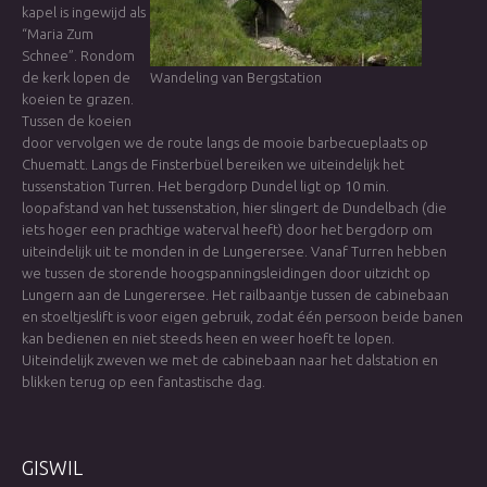
kapel is ingewijd als
“Maria Zum
Schnee”. Rondom
de kerk lopen de
Wandeling van Bergstation
koeien te grazen.
Tussen de koeien
door vervolgen we de route langs de mooie barbecueplaats op
Chuematt. Langs de Finsterbüel bereiken we uiteindelijk het
tussenstation Turren. Het bergdorp Dundel ligt op 10 min.
loopafstand van het tussenstation, hier slingert de Dundelbach (die
iets hoger een prachtige waterval heeft) door het bergdorp om
uiteindelijk uit te monden in de Lungerersee. Vanaf Turren hebben
we tussen de storende hoogspanningsleidingen door uitzicht op
Lungern aan de Lungerersee. Het railbaantje tussen de cabinebaan
en stoeltjeslift is voor eigen gebruik, zodat één persoon beide banen
kan bedienen en niet steeds heen en weer hoeft te lopen.
Uiteindelijk zweven we met de cabinebaan naar het dalstation en
blikken terug op een fantastische dag.
GISWIL