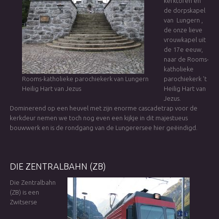
kerktoren en
de dorpskapel
van Lungern ,
de onze lieve
vrouwkapel uit
de 17e eeuw,
naar de Rooms-
katholieke
Rooms-katholieke parochiekerk van Lungern
parochiekerk 't
Heilig Hart van Jezus
Heilig Hart van
Jezus.
Dominerend op een heuvel met zijn enorme cascadetrap voor de
kerkdeur nemen we toch nog even een kijkje in dit majestueus
bouwwerk en is de rondgang van de Lungerersee hier geëindigd.
DIE
ZENTRALBAHN
(ZB)
Die Zentralbahn
(ZB) is een
Zwitserse