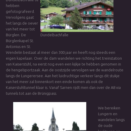
hebben
gefotografeerd.
Vervolgens gaat
het langs de oever
van het meer tot
Bürglen. De
Dundelbachfalle
Bürglenkapel St.
Antonius en St.
Wendelin bestaat al meer dan 300 jaar en heeft nog steeds een
eigen kapelaan. Over de dam wandelen we richting het treinstation
van Kaiserstühl, na eerst nog even een kijkje te hebben genomen in
de hengelsportzaak. Aan de oostzijde vervolgen we de wandelroute
langs de Lungerersee. Aan het luidruchtige verkeer langs dit stukje
van het meer zal binnenkort een einde komen als ook de
Kaiserstuhltunnel klaar is. Vanaf Sarnen rijdt men dan over de A8 via
tunnels tot aan de Brünigpass.
We bereiken
Lungern en
wandelen langs
de oude