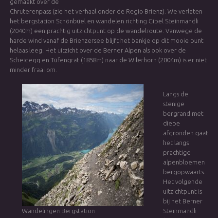
gemaakt over de
Chruterenpass (zie het verhaal onder de Regio Brienz). We verlaten
het bergstation Schönbüel en wandelen richting Gibel Steinmandli
(2040m) een prachtig uitzichtpunt op de wandelroute. Vanwege de
harde wind vanaf de Brienzersee blijft het bankje op dit mooie punt
helaas leeg. Het uitzicht over de Berner Alpen als ook over de
Scheidegg en Tüfengrat (1858m) naar de Wilerhorn (2004m) is er niet
minder fraai om.
Langs de
stenige
bergrand met
diepe
afgronden gaat
het langs
prachtige
alpenbloemen
bergopwaarts.
Het volgende
uitzichtpunt is
bij het Berner
Wandelingen Bergstation
Steinmandli