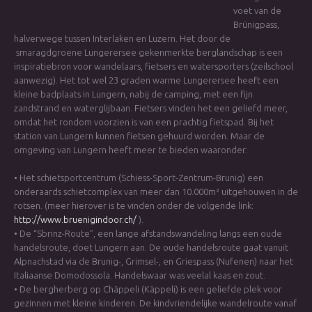
voet van de
Brünigpass,
halverwege tussen Interlaken en Luzern. Het door de
smaragdgroene Lungerersee gekenmerkte berglandschap is een
inspiratiebron voor wandelaars, fietsers en watersporters (zeilschool
aanwezig). Het tot wel 23 graden warme Lungerersee heeft een
kleine badplaats in Lungern, nabij de camping, met een fijn
zandstrand en waterglijbaan. Fietsers vinden het een geliefd meer,
omdat het rondom voorzien is van een prachtig fietspad. Bij het
station van Lungern kunnen fietsen gehuurd worden. Maar de
omgeving van Lungern heeft meer te bieden waaronder:
• Het schietsportcentrum (Schiess-Sport-Zentrum-Brunig) een
onderaards schietcomplex van meer dan 10.000m² uitgehouwen in de
rotsen. (meer hierover is te vinden onder de volgende link:
http://www.bruenigindoor.ch/
).
• De “Sbrinz-Route”, een lange afstandswandeling langs een oude
handelsroute, doet Lungern aan. De oude handelsroute gaat vanuit
Alpnachstad via de Brunig-, Grimsel-, en Griespass (Nufenen) naar het
Italiaanse Domodossola. Handelswaar was veelal kaas en zout.
• De bergherberg op Chäppeli (Käppeli) is een geliefde plek voor
gezinnen met kleine kinderen. De kindvriendelijke wandelroute vanaf