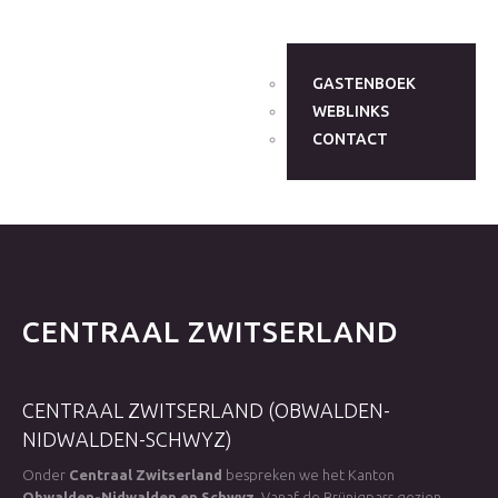
GASTENBOEK
WEBLINKS
CONTACT
CENTRAAL
ZWITSERLAND
CENTRAAL
ZWITSERLAND
(OBWALDEN-
NIDWALDEN-SCHWYZ)
Onder
Centraal Zwitserland
bespreken we het Kanton
Obwalden-Nidwalden en Schwyz
. Vanaf de Brünigpass gezien