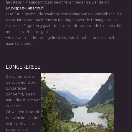
het station in Lungern staat beschreven onder de wandeling
Brünigpass-Kaiserstuhl
.
• De “Brünigbahn”, de smalspoorverbinding van de Zentralbahn, die
vanuit Interlaken via Brienz en Meiringen over de Brünigpass naar
Luzern en Engelberg gaat. Het is een indrukwekkende treinreis die
men niet snel zal vergeten.
• In de winter is het een geliefd skigebied, met name de kabelbaan
naar Schönbüel.
LUNGERERSEE
De Lungerersee, in
de volksmond ook
Lungernsee
genoemd, is een
natuurlijk stuwmeer
in kanton
Obwalden. Door de
eeuwen heen is het
waterpeil van de
Lungerersee