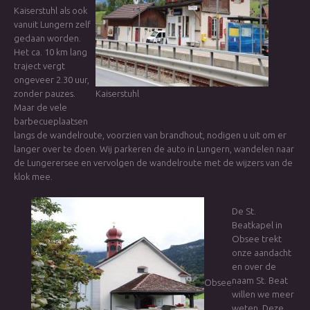
Kaiserstuhl als ook
vanuit Lungern zelf
gedaan worden.
Het ca. 10 km lang
traject vergt
ongeveer 2.30 uur,
zonder pauzes.
Kaiserstuhl
Maar de vele
barbecueplaatsen
langs de wandelroute, voorzien van brandhout, nodigen u uit om er
langer over te doen. Wij parkeren de auto in Lungern, wandelen naar
de Lungerersee en vervolgen de wandelroute met de wijzers van de
klok mee.
De St.
Beatkapel in
Obsee trekt
onze aandacht
en over de
naam St. Beat
Obsee
willen we meer
weten. Deze