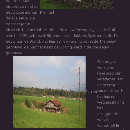
een veel ouder
tijdperk zo rond de
eeuwwisseling van
Kleinteil
de 13e eeuw. De
boerderijen in
Kleinteil stammen uit de 16e – 19e eeuw. De woning aan de Grütli
werd in 1593 gebouwd. Bijzonder is de dubbele Spycher uit de 17e
eeuw, aan de Brend. Het huis aan de Furen is ook in de 17e eeuw
gebouwd, de Spycher naast de woning werd in de 19e eeuw
gebouwd.
Ons oog viel
wel op een
heel bijzonder
verschijnsel aan
de overzijde
van de straat. Is
Furren
het huis nu
weggezakt of is
het
omliggende
weiland nu
verhoogd? Er