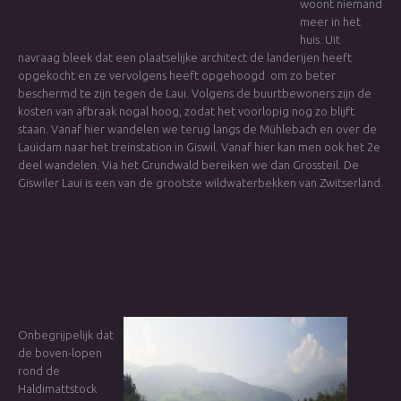
woont niemand
meer in het
huis. Uit
navraag bleek dat een plaatselijke architect de landerijen heeft
opgekocht en ze vervolgens heeft opgehoogd om zo beter
beschermd te zijn tegen de Laui. Volgens de buurtbewoners zijn de
kosten van afbraak nogal hoog, zodat het voorlopig nog zo blijft
staan. Vanaf hier wandelen we terug langs de Mühlebach en over de
Lauidam naar het treinstation in Giswil. Vanaf hier kan men ook het 2e
deel wandelen. Via het Grundwald bereiken we dan Grossteil. De
Giswiler Laui is een van de grootste wildwaterbekken van Zwitserland.
Onbegrijpelijk dat
de boven-lopen
rond de
Haldimattstock