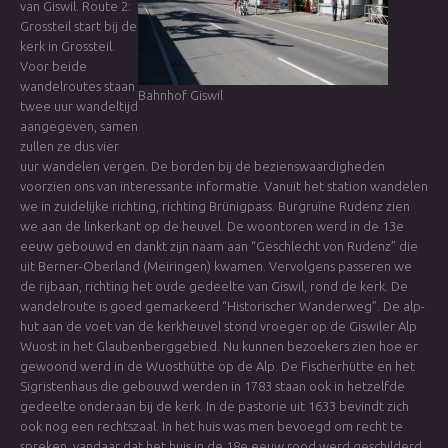
van Giswil. Route 2:
Grossteil start bij de
kerk in Grossteil.
Voor beide
wandelroutes staan
Bahnhof Giswil
twee uur wandeltijd
aangegeven, samen
zullen ze dus vier
uur wandelen vergen. De borden bij de bezienswaardigheden
voorzien ons van interessante informatie. Vanuit het station wandelen
we in zuidelijke richting, richting Brünigpass. Burgruïne Rudenz zien
we aan de linkerkant op de heuvel. De woontoren werd in de 13e
eeuw gebouwd en dankt zijn naam aan “Geschlecht von Rudenz” die
uit Berner-Oberland (Meiringen) kwamen. Vervolgens passeren we
de rijbaan, richting het oude gedeelte van Giswil, rond de kerk. De
wandelroute is goed gemarkeerd “Historischer Wanderweg”. De alp-
hut aan de voet van de kerkheuvel stond vroeger op de Giswiler Alp
Wuost in het Glaubenberggebied. Nu kunnen bezoekers zien hoe er
gewoond werd in de Wuosthütte op de Alp. De Fischerhütte en het
Sigristenhaus die gebouwd werden in 1783 staan ook in hetzelfde
gedeelte onderaan bij de kerk. In de pastorie uit 1633 bevindt zich
ook nog een rechtszaal. In het huis was men bevoegd om recht te
spreken, vandaar dat het huis in de 18e eeuw rood werd geschilderd.