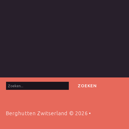
Zoeken...
ZOEKEN
Berghutten Zwitserland
©
2026