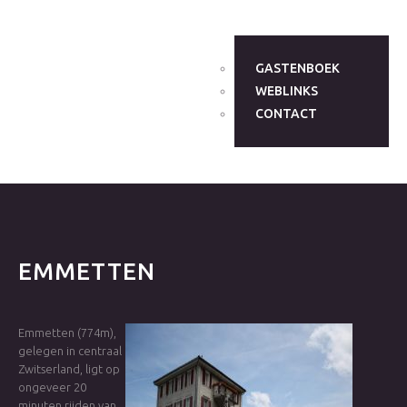
GASTENBOEK
WEBLINKS
CONTACT
EMMETTEN
Emmetten (774m),
gelegen in centraal
Zwitserland, ligt op
ongeveer 20
minuten rijden van