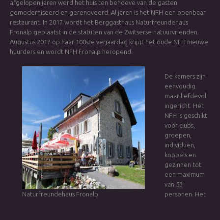
afgelopen jaren werd het huis ten behoeve van de gasten
gemoderniseerd en gerenoveerd. Al jaren is het NFH een openbaar
restaurant. In 2017 wordt het Berggasthaus Naturfreundehaus
Fronalp geplaatst in de statuten van de Zwitserse natuurvrienden.
Augustus 2017 op haar 100ste verjaardag krijgt het oude NFH nieuwe
huurders en wordt NFH Fronalp heropend.
De kamers zijn
eenvoudig
maar liefdevol
ingericht. Het
NFH is geschikt
voor clubs,
groepen,
individuen,
koppels en
gezinnen tot
een maximum
van 53
Naturfreundehaus Fronalp
personen. Het