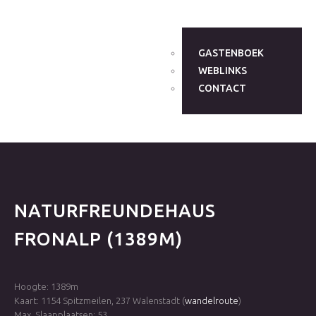
GASTENBOEK
WEBLINKS
CONTACT
NATURFREUNDEHAUS
FRONALP
(1389M)
Hoogte: 1389m
Kaart: 1154 Spitzmeilen, 237 Walenstadt (
wandelroute
)
Max. Slaapplaatsen: 53