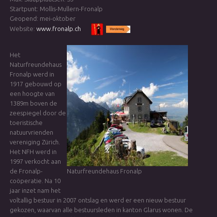
Startpunt: Mollis-Mullern-Fronalp
Geopend: mei-oktober
Website:
www.fronalp.ch
Het
Naturfreundehaus
Fronalp werd in
1917 gebouwd op
een hoogte van
1389m boven de
zeespiegel door de
toeristische
natuurvrienden
vereniging Zürich.
Het NFH werd in
1997 verkocht aan
de Fronalp-
Naturfreundehaus Fronalp
coöperatie. Na 10
jaar inzet nam het
voltallig bestuur in 2007 ontslag en werd er een nieuw bestuur
gekozen, waarvan alle bestuursleden in kanton Glarus wonen. De