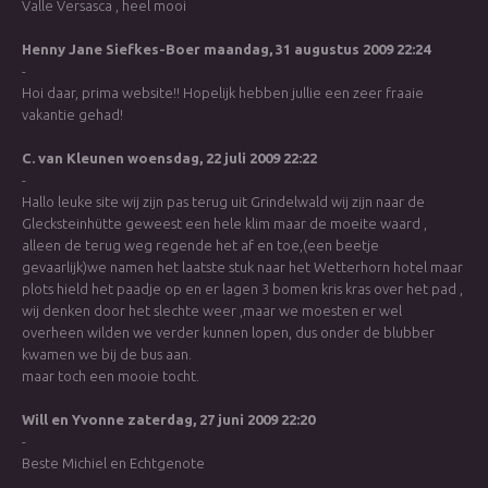
Valle Versasca , heel mooi
Henny Jane Siefkes-Boer
maandag, 31 augustus 2009 22:24
-
Hoi daar, prima website!! Hopelijk hebben jullie een zeer fraaie
vakantie gehad!
C. van Kleunen
woensdag, 22 juli 2009 22:22
-
Hallo leuke site wij zijn pas terug uit Grindelwald wij zijn naar de
Glecksteinhütte geweest een hele klim maar de moeite waard ,
alleen de terug weg regende het af en toe,(een beetje
gevaarlijk)we namen het laatste stuk naar het Wetterhorn hotel maar
plots hield het paadje op en er lagen 3 bomen kris kras over het pad ,
wij denken door het slechte weer ,maar we moesten er wel
overheen wilden we verder kunnen lopen, dus onder de blubber
kwamen we bij de bus aan.
maar toch een mooie tocht.
Will en Yvonne
zaterdag, 27 juni 2009 22:20
-
Beste Michiel en Echtgenote