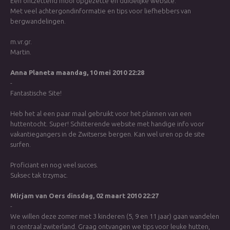
Een ontzettend mooi opgezette en duidelijke website.
Met veel achtergondinformatie en tips voor liefhebbers van
bergwandelingen.
m.vr.gr.
Martin.
Anna Planeta
maandag, 10 mei 2010 22:28
-
Fantastische Site!
Heb het al een paar maal gebruikt voor het plannen van een
huttentocht. Super! Schitterende website met handige info voor
vakantiegangers in de Zwitserse bergen. Kan wel uren op de site
surfen.
Proficiant en nog veel succes.
Suksec tak trzymac.
Mirjam van Oers
dinsdag, 02 maart 2010 22:27
-
We willen deze zomer met 3 kinderen (5, 9 en 11 jaar) gaan wandelen
in centraal zwiterland. Graag ontvangen we tips voor leuke hutten,