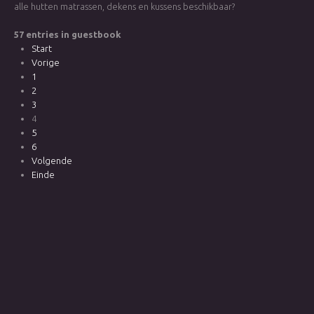
alle hutten matrassen, dekens en kussens beschikbaar?
57 entries in guestbook
Start
Vorige
1
2
3
4
5
6
Volgende
Einde