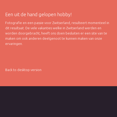
Een uit de hand gelopen hobby!
Fotografie en een passie voor Zwitserland, resulteert momenteel in
dit resultaat. De vele vakanties welke in Zwitserland werden en
worden doorgebracht, heeft ons doen besluiten er een site van te
maken om ook anderen deelgenoot te kunnen maken van onze
ervaringen.
Back to desktop version