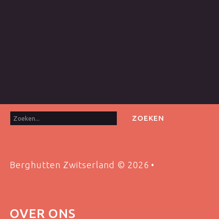
Zoeken...
ZOEKEN
Berghutten Zwitserland
©
2026
OVER
ONS