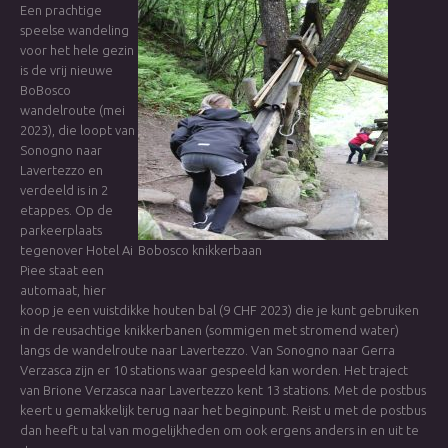
Een prachtige
speelse wandeling
voor het hele gezin
is de vrij nieuwe
BoBosco
wandelroute (mei
2023), die loopt van
Sonogno naar
Lavertezzo en
verdeeld is in 2
etappes. Op de
parkeerplaats
tegenover Hotel Ai
Bobosco knikkerbaan
Piee staat een
automaat, hier
koop je een vuistdikke houten bal (9 CHF 2023) die je kunt gebruiken
in de reusachtige knikkerbanen (sommigen met stromend water)
langs de wandelroute naar Lavertezzo. Van Sonogno naar Gerra
Verzasca zijn er 10 stations waar gespeeld kan worden. Het traject
van Brione Verzasca naar Lavertezzo kent 13 stations. Met de postbus
keert u gemakkelijk terug naar het beginpunt. Reist u met de postbus
dan heeft u tal van mogelijkheden om ook ergens anders in en uit te