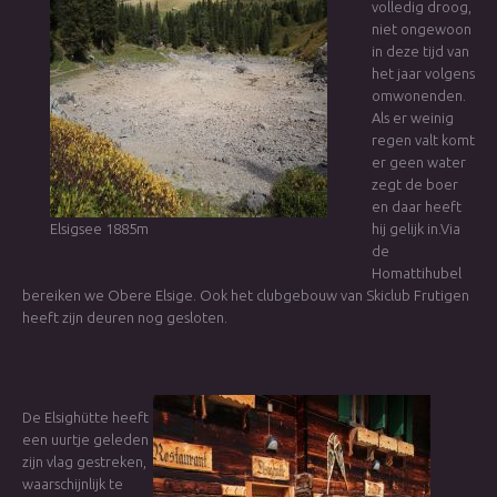
volledig droog,
niet ongewoon
in deze tijd van
het jaar volgens
omwonenden.
Als er weinig
regen valt komt
er geen water
zegt de boer
en daar heeft
Elsigsee 1885m
hij gelijk in.Via
de
Homattihubel
bereiken we Obere Elsige. Ook het clubgebouw van Skiclub Frutigen
heeft zijn deuren nog gesloten.
De Elsighütte heeft
een uurtje geleden
zijn vlag gestreken,
waarschijnlijk te