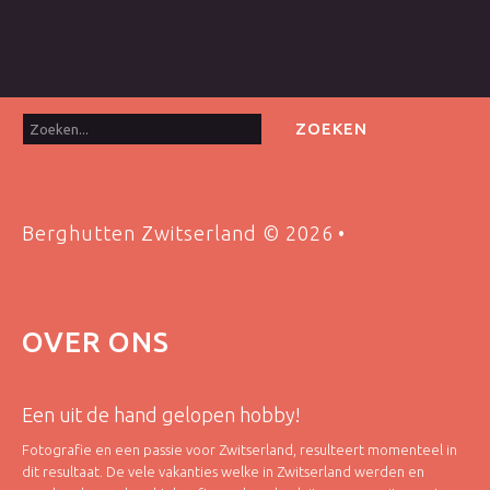
Zoeken...
ZOEKEN
Berghutten Zwitserland
©
2026
OVER
ONS
Een uit de hand gelopen hobby!
Fotografie en een passie voor Zwitserland, resulteert momenteel in
dit resultaat. De vele vakanties welke in Zwitserland werden en