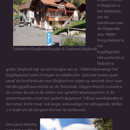
In Elsigbach is
het dalstation
van de
kabelbaan naar
de Elsigenalp,
een 1800m
hoog plateau in
het
Dalstation Elsigbach/Elsigalp & Gasthaus Elsigbach
Engstligental.
Het parkeren in
Elsibach is
gratis. Elsigbach ligt op een hoogte van ca. 1300m halverwege het
Engstligental tussen Frutigen en Adelboden. Speciale bussen gaan
vanaf de hoofdrijbaan naar Elsigbach en rijden op verzoek door naar
het Berggasthaus Höchst op de Metschalp. Elsigen-Metsch is zowel in
de zomer als ook in de winter een geliefd vakantiegebied. In de
wintermaanden is het een geliefd skigebied. Talloze wandelpaden in
de zomer, korte maar ook lange, eenvoudige tot uitdagende, stellen
u in staat om de bergwereld hier te verkennen.
Een panoramische