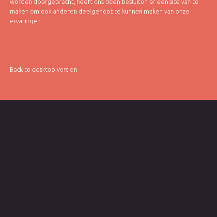
worden doorgebracht, heeft ons doen besluiten er een site van te
maken om ook anderen deelgenoot te kunnen maken van onze
ervaringen.
Back to desktop version