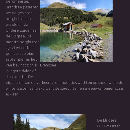
bergmeertje,
Brandsee passeren
we de gesloten
berghutten en
wandelen via
Undere Elsige naar
de Elsigsee. De
meeste berghutten
zijn al winterklaar
gemaakt zo eind
september en het
vee bevindt zich al
Brandsee
in lagere dalen of
staat op stal. De
eigenaren van de verhuuraccommodaties wachten op sneeuw die de
wintergasten aantrekt, want de sleepliften en sneeuwkanonnen staan
al klaar.
De Elsigsee
(1885m) staat