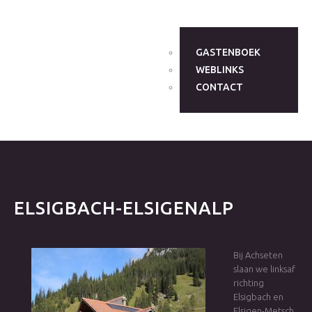
GASTENBOEK
WEBLINKS
CONTACT
ELSIGBACH-ELSIGENALP
Bij Achseten
slaan we linksaf
richting
Elsigbach en
Elsigen-Metsch.