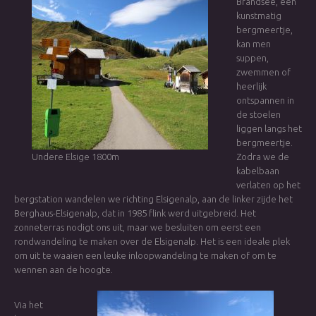
Brandsee, een
kunstmatig
bergmeertje,
kan men
suppen,
zwemmen of
heerlijk
ontspannen in
de stoelen
liggen langs het
bergmeertje.
Undere Elsige 1800m
Zodra we de
kabelbaan
verlaten op het
bergstation wandelen we richting Elsigenalp, aan de linker zijde het
Berghaus-Elsigenalp, dat in 1985 flink werd uitgebreid. Het
zonneterras nodigt ons uit, maar we besluiten om eerst een
rondwandeling te maken over de Elsigenalp. Het is een ideale plek
om uit te waaien een leuke inloopwandeling te maken of om te
wennen aan de hoogte.
Via het