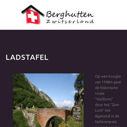
LADSTAFEL
Op een hoogte
van 1346m gaat
de historische
route
“ViaSbrinz”
door het ”Zum
Loch” het
Ägenetal in de
Nufenenpass