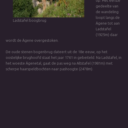
op. Het eerste
gedeelte van
de wandeling
loopt langs de
Ladstafel boogbrug
Ägene tot aan
Ladstafel
(1925m) daar
wordt de Ägene overgestoken.
De oude stenen bogenbrug dateert uit de 18e eeuw, op het
oostelijke brughoofd staat het jaar 1761 in gebeiteld. Na Ladstafel, in
het woeste Ägenetal, gaat de pas weg na Altstafel (1981m) met
scherpe haarspeldbochten naar pashoogte (2478m).