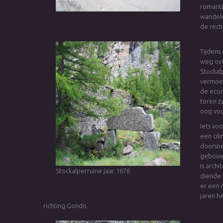
romanti
wandele
de rech
Tijdens
weg ove
Stockal
vermoed
de econ
toren z
oog voo
Iets vo
een cil
doorsne
gebouwd
is arch
Stockalperruine jaar 1676
diende 
er een 
jaren h
richting Gondo.