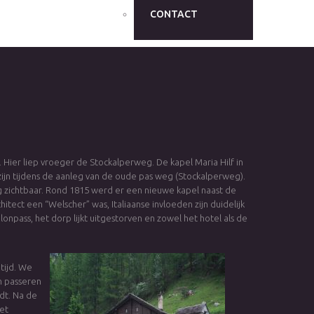
CONTACT
 Hier liep vroeger de Stockalperweg. De kapel Maria Hilf in
zijn tijdens de aanleg van de oude pas weg (Stockalperweg).
ing zichtbaar. Rond 1815 werd er een nieuwe kapel naast de
t een “Welscher” was, Italiaanse invloeden zijn duidelijk
onpass, het dorp lijkt uitgestorven en zowel het hotel als de
tijd. We
n passeren
dt. Na de
et