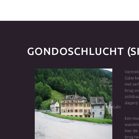
GONDOSCHLUCHT
(
Vertrek
Gstei k
Het ver
brug ov
zichtba
slagerij
Gabi
Een muu
wandele
hier de
brug re