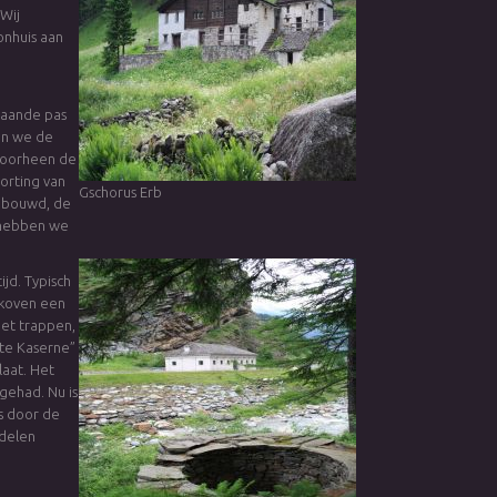
Wij
onhuis aan
gaande pas
en we de
 voorheen de
torting van
Gschorus Erb
gebouwd, de
g hebben we
jd. Typisch
lkoven een
et trappen,
te Kaserne”
laat. Het
gehad. Nu is
s door de
delen