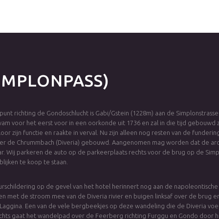
SIMPLONPASS)
punt richting de Gondoschlucht is Gabi/Gstein (1228m) aan de Simplonstrasse.
wam voor het eerst voor in een oorkonde uit 1736 en zal in die tijd gebouwd 
loor zijn functie en raakte in verval. Nu zijn alleen nog resten van de funder
er de Chrummbach (Diveria) gebouwd. Aangenomen mag worden dat de architec
ar. Wij parkeren de auto op de parkeerplaats rechts voor de brug op de Simpl
 blijken te koop te staan.
rschildering op de gevel van het hotel herinnert nog aan de napoleontische 
n met de stroom mee van de Diveria rivier en buigen linksaf over de brug e
 Laggina. Een van de vele bergbeekjes op deze wandeling die de Diveria voe
chts gaat het wandelpad over de Feerberg richting Furggu en Gondo door h