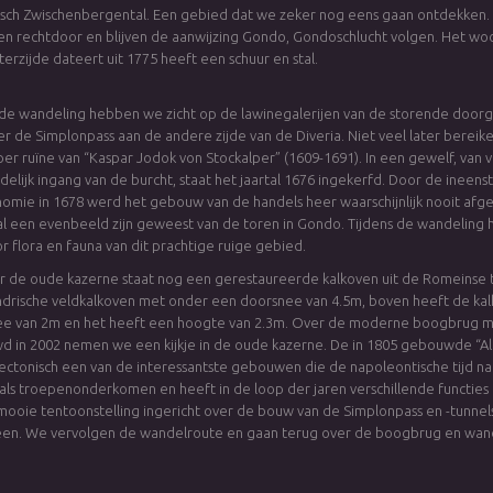
sch Zwischenbergental. Een gebied dat we zeker nog eens gaan ontdekken. 
n rechtdoor en blijven de aanwijzing Gondo, Gondoschlucht volgen. Het wo
terzijde dateert uit 1775 heeft een schuur en stal.
 de wandeling hebben we zicht op de lawinegalerijen van de storende door
r de Simplonpass aan de andere zijde van de Diveria. Niet veel later bereik
per ruïne van “Kaspar Jodok von Stockalper” (1609-1691). In een gewelf, van
elijk ingang van de burcht, staat het jaartal 1676 ingekerfd. Door de ineens
omie in 1678 werd het gebouw van de handels heer waarschijnlijk nooit af
al een evenbeeld zijn geweest van de toren in Gondo. Tijdens de wandelin
r flora en fauna van dit prachtige ruige gebied.
or de oude kazerne staat nog een gerestaureerde kalkoven uit de Romeinse ti
indrische veldkalkoven met onder een doorsnee van 4.5m, boven heeft de ka
e van 2m en het heeft een hoogte van 2.3m. Over de moderne boogbrug m
 in 2002 nemen we een kijkje in de oude kazerne. De in 1805 gebouwde “Al
itectonisch een van de interessantste gebouwen die de napoleontische tijd na
als troepenonderkomen en heeft in de loop der jaren verschillende functies 
mooie tentoonstelling ingericht over de bouw van de Simplonpass en -tunnel
een. We vervolgen de wandelroute en gaan terug over de boogbrug en wan