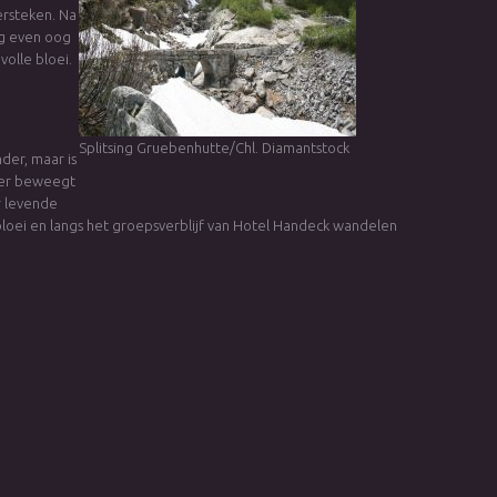
ersteken. Na
og even oog
volle bloei.
Splitsing Gruebenhutte/Chl. Diamantstock
der, maar is
nder beweegt
r levende
 bloei en langs het groepsverblijf van Hotel Handeck wandelen