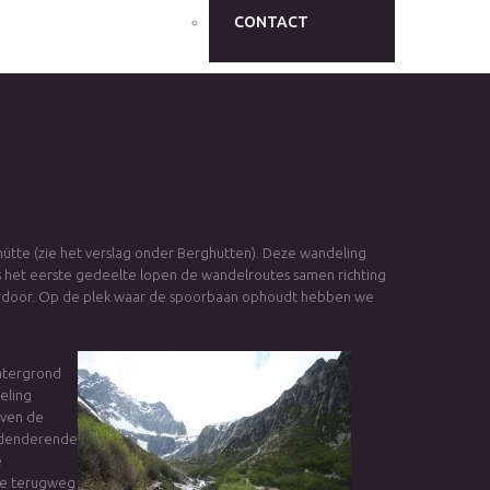
CONTACT
ütte (zie het verslag onder Berghutten). Deze wandeling
ens het eerste gedeelte lopen de wandelroutes samen richting
erdoor. Op de plek waar de spoorbaan ophoudt hebben we
chtergrond
eling
oven de
e denderende
e
 De terugweg