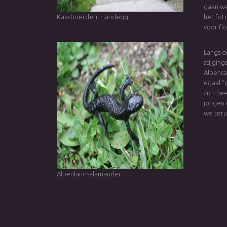
gaan we
Kaasboerderij Handegg
het fot
voor flo
Langs d
stijgin
Alpensa
egaal “
zich he
jongen 
we teru
Alpenlandsalamander