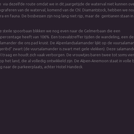
 via dezelfde route omdat we in dit jaargetijde de waterval niet kunnen ov
ograferen van de waterval, komend van de Chl. Diamantstock, hebben we n
ra en fauna. De bosbessen zijn nog lang niet rijp, maar de gentianen staan in 
e steile spoorbaan blikken we nog even naar de Gelmerbaan die een
gspercentage heeft van 106%. Een toevalstreffer tijden de wandeling, een de
lamander die ons pad kruist. De Alpenlandsalamander lijkt op de vuursalaman
geribd” zwart (de vuursalamander is zwart met gele vlekken). Deze salama
el traag en houdt zich vaak verborgen. De vrouwtjes baren twee tot soms vie
op het land, die al volledig ontwikkeld zijn. De Alpen-Anemoon staat in volle
g naar de parkeerplaats, achter Hotel Handeck.