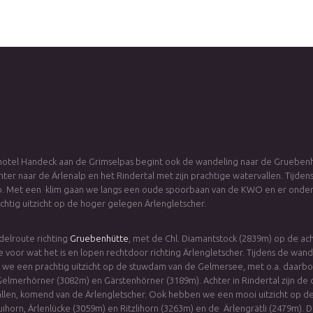
hotel Handeck aan de Grimselpas begint ook de wandeling naar de Gruebenh
hter naar de Ärlenalp en het Rindertal met zijn prachtige watervallen. Tijd
p. Met een klim gaan we langs een oude spoorbaan van de KWO en er ond
chtig uitzicht op de hoger gelegen Ärlengletscher.
elroute richting
Gruebenhütte
, met de Chl. Diamantstock (2839m) op de a
e voor wat het is en lopen rechtdoor richting Ärlengletscher. Tijdens de wand
we een prachtig uitzicht op de stuwdam van de Gelmersee, met o.a. daarb
Gelmerhörner (3082m) en Gärstenhörner (3189m). Achter in Rindertal zijn d
llen, komend van de Ärlengletscher. Ook hebben we een mooi uitzicht op d
uihorn, Ärlenlücke (3059m) en Ritzlihorn (3263m) en de Ärlengrätli (2479m).