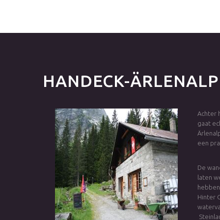
HANDECK-ÄRLENALP
Achter 
gaat ec
Ärlenal
een pra
De wand
laten w
hebben 
Hinter 
waterva
Steinla