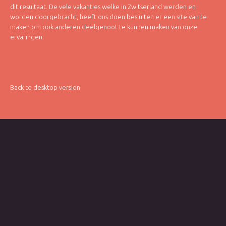
dit resultaat. De vele vakanties welke in Zwitserland werden en
worden doorgebracht, heeft ons doen besluiten er een site van te
maken om ook anderen deelgenoot te kunnen maken van onze
ervaringen.
Back to desktop version