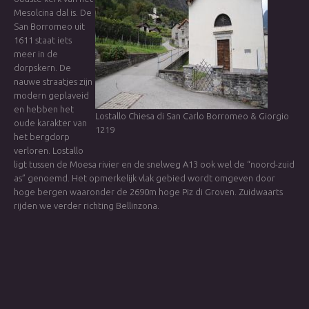
Mesolcina dal is. De
San Borromeo uit
1611 staat iets
meer in de
dorpskern. De
nauwe straatjes zijn
modern geplaveid
en hebben het
Lostallo Chiesa di San Carlo Borromeo & Giorgio
oude karakter van
1219
het bergdorp
verloren. Lostallo
ligt tussen de Moesa rivier en de snelweg A13 ook wel de “noord-zuid
as” genoemd. Het opmerkelijk vlak gebied wordt omgeven door
hoge bergen waaronder de 2690m hoge Piz di Groven. Zuidwaarts
rijden we verder richting Bellinzona.