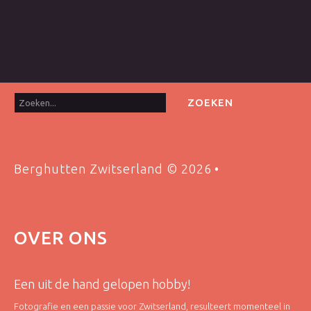
Zoeken...
ZOEKEN
Berghutten Zwitserland
©
2026
OVER
ONS
Een uit de hand gelopen hobby!
Fotografie en een passie voor Zwitserland, resulteert momenteel in