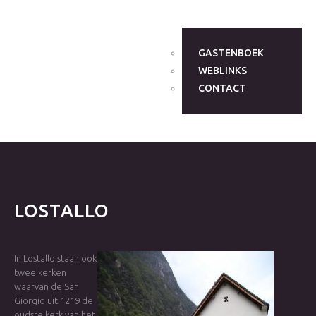
GASTENBOEK
WEBLINKS
CONTACT
LOSTALLO
In Lostallo staan ook
twee kerken
waarvan de San
Giorgio uit 1219 de
oudste kerk van het