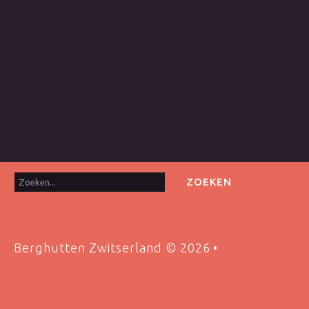
Zoeken...
ZOEKEN
Berghutten Zwitserland
©
2026