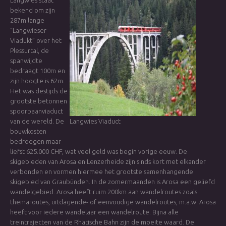
Langwies staat
bekend om zijn
287m lange
“Langwieser
Viadukt” over het
Plessurtal, de
spanwijdte
bedraagt 100m en
zijn hoogte is 62m.
Het was destijds de
grootste betonnen
spoorbaanviaduct
van de wereld. De
Langwies Viaduct
bouwkosten
bedroegen maar
liefst 625.000 CHF, wat veel geld was begin vorige eeuw. De
skigebieden van Arosa en Lenzerheide zijn sinds kort met elkander
verbonden en vormen hiermee het grootste samenhangende
skigebied van Graubünden. In de zomermaanden is Arosa een geliefd
wandelgebied. Arosa heeft ruim 200km aan wandelroutes zoals
themaroutes, uitdagende- of eenvoudige wandelroutes, m.a.w. Arosa
heeft voor iedere wandelaar een wandelroute. Bijna alle
treintrajecten van de Rhätische Bahn zijn de moeite waard. De