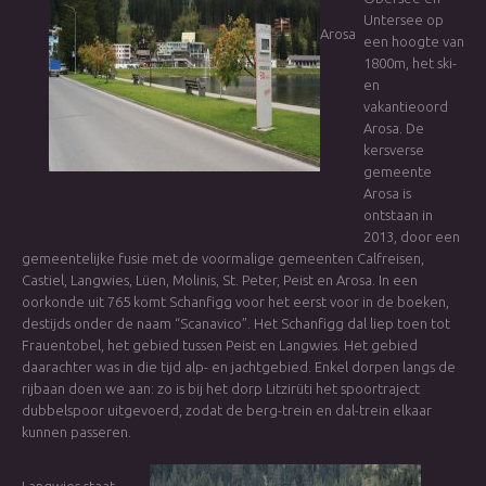
Untersee op
Arosa
een hoogte van
1800m, het ski-
en
vakantieoord
Arosa. De
kersverse
gemeente
Arosa is
ontstaan in
2013, door een
gemeentelijke fusie met de voormalige gemeenten Calfreisen,
Castiel, Langwies, Lüen, Molinis, St. Peter, Peist en Arosa. In een
oorkonde uit 765 komt Schanfigg voor het eerst voor in de boeken,
destijds onder de naam “Scanavico”. Het Schanfigg dal liep toen tot
Frauentobel, het gebied tussen Peist en Langwies. Het gebied
daarachter was in die tijd alp- en jachtgebied. Enkel dorpen langs de
rijbaan doen we aan: zo is bij het dorp Litzirüti het spoortraject
dubbelspoor uitgevoerd, zodat de berg-trein en dal-trein elkaar
kunnen passeren.