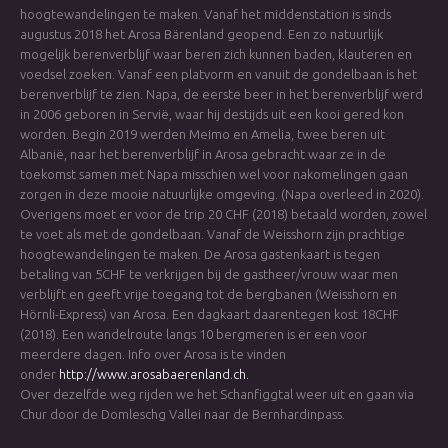
hoogtewandelingen te maken. Vanaf het middenstation is sinds
augustus 2018 het Arosa Bärenland geopend. Een zo natuurlijk
mogelijk berenverblijf waar beren zich kunnen baden, klauteren en
voedsel zoeken. Vanaf een platvorm en vanuit de gondelbaan is het
berenverblijf te zien. Napa, de eerste beer in het berenverblijf werd
in 2006 geboren in Servië, waar hij destijds uit een kooi gered kon
worden. Begin 2019 werden Meimo en Amelia, twee beren uit
Albanië, naar het berenverblijf in Arosa gebracht waar ze in de
toekomst samen met Napa misschien wel voor nakomelingen gaan
zorgen in deze mooie natuurlijke omgeving. (Napa overleed in 2020).
Overigens moet er voor de trip 20 CHF (2018) betaald worden, zowel
te voet als met de gondelbaan. Vanaf de Weisshorn zijn prachtige
hoogtewandelingen te maken. De Arosa gastenkaart is tegen
betaling van 5CHF te verkrijgen bij de gastheer/vrouw waar men
verblijft en geeft vrije toegang tot de bergbanen (Weisshorn en
Hörnli-Express) van Arosa. Een dagkaart daarentegen kost 18CHF
(2018). Een wandelroute langs 10 bergmeren is er een voor
meerdere dagen. Info over Arosa is te vinden
onder
http://www.arosabaerenland.ch
.
Over dezelfde weg rijden we het Schanfiggtal weer uit en gaan via
Chur door de Domleschg Vallei naar de Bernhardinpass.