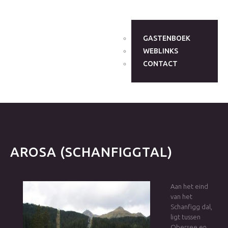
GASTENBOEK
WEBLINKS
CONTACT
AROSA
(SCHANFIGGTAL)
Aan het eind
van het
Schanfigg dal,
ligt tussen
Obersee en