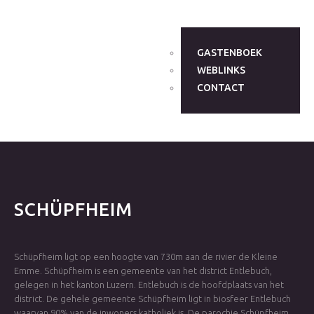
GASTENBOEK
WEBLINKS
CONTACT
SCHÜPFHEIM
Schüpfheim ligt op een hoogte van 730m aan de rivier de Kleine
Emme. Schüpfheim is een gemeente van het district Entlebuch,
gelegen in het kanton Luzern. Entlebuch is de hoofdplaats van het
district. De gehele gemeente Schüpfheim ligt in biosfeer Entlebuch
waarvan 90% van de inwoners katholiek is. De parochie Schüpfheim