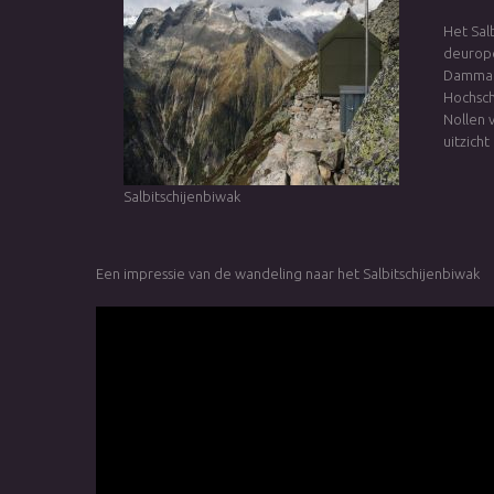
Het Sal
deurope
Dammagl
Hochsch
Nollen 
uitzich
Salbitschijenbiwak
Een impressie van de wandeling naar het Salbitschijenbiwak