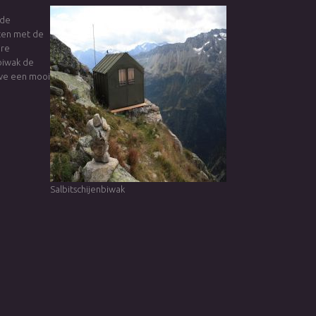
 de
ten met de
ire
nbiwak de
 we een mooi
Salbitschijenbiwak