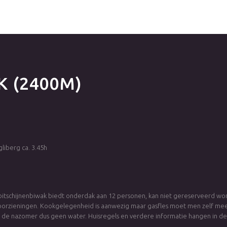
K
(2400M)
liberg ca. 3.45h
bitschijnenbiwak biedt onderdak aan 12 personen, kan niet gereserveerd wor
orzieningen. Kookgelegenheid is aanwezig maar gasfles moet men zelf mee
n de nazomer dus geen water. Huisregels en verdere informatie hangen in d