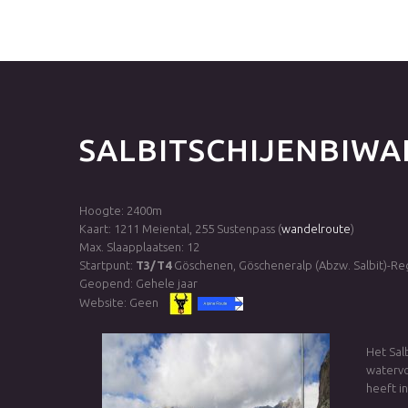
SALBITSCHIJENBIWA
Hoogte: 2400m
Kaart: 1211 Meiental, 255 Sustenpass (
wandelroute
)
Max. Slaapplaatsen: 12
Startpunt:
T3/T4
Göschenen, Göscheneralp (Abzw. Salbit)-Reg
Geopend: Gehele jaar
Website: Geen
Het Sal
watervo
heeft i