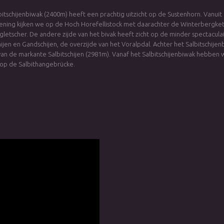
bitschijenbiwak (2400m) heeft een prachtig uitzicht op de Sustenhorn. Vanuit
ning kijken we op de Hoch Horefellistock met daarachter de Winterbergke
etscher. De andere zijde van het bivak heeft zicht op de minder spectacula
ijen en Gandschijen, de overzijde van het Voralpdal. Achter het Salbitschije
van de markante Salbitschijen (2981m). Vanaf het Salbitschijenbiwak hebben
t op de Salbithangebrücke.