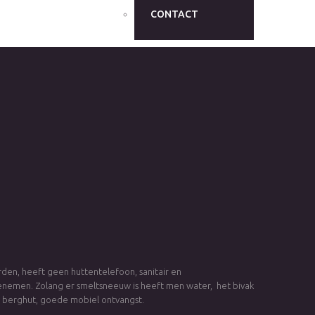
CONTACT
den, heeft geen huttentelefoon, sanitair en
nemen. Zolang er smeltsneeuw is heeft men water, het bivak
e berghut, goede mobiel ontvangst.