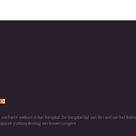
 van harte welkom in hun bergstal. De bergstal ligt aan de rand van het Balm
äppeli (richting Brünig) iets boven Lungern.