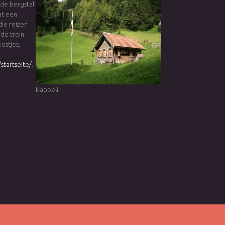
 de bergstal
at een
die reizen
 de trein
estjes,
startseite/
.
Kappeli