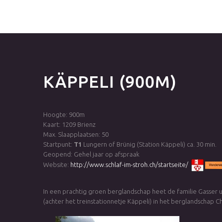
KÄPPELI
(900M)
Hoogte: 900m
Kaart: 1209 Brienz
Max. Slaapplaatsen: 50
Startpunt:
T1
Lungern of Brünig (Station Käppeli) ca. 30 min.
Geopend: Gehel jaar op afspraak
Website:
http://www.schlaf-im-stroh.ch/startseite/
In een prachtig groen berglandschap heet de familie Gasser u
(achter het treinstationnetje Käppeli) in het berglandschap Ch