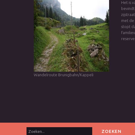
Het is 
bevindt
zijstra
met de 
stopt d
familie
reserve
Wandelroute Brunigbahn/Kappeli
Zoeken...
ZOEKEN