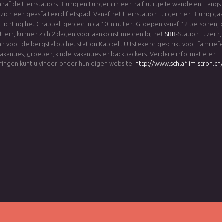
vanaf de treinstations Brünig en Lungern in een half uurtje te wandelen. Langs
 zich een geasfalteerd fietspad. Vanaf het treinstation Lungern en Brünig ga
at richting het Chäppeli gebied in ca.10 minuten. Groepen vanaf 12 personen, 
trein, kunnen zich 2 dagen voor aankomst melden bij het
SBB
-Station Luzern,
an voor de bergstal op het station Käppeli. Uitstekend geschikt voor familiefe
vakanties, groepen, kindervakanties en backpackers. Verdere informatie en
ringen kunt u vinden onder hun eigen website:
http://www.schlaf-im-stroh.ch/