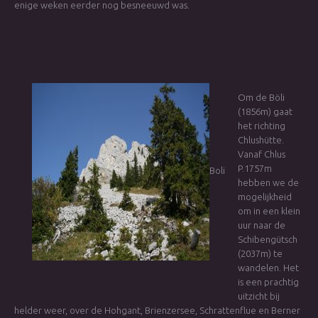
enige weken eerder nog besneeuwd was.
Om de Böli
(1856m) gaat
het richting
Chlushütte.
Vanaf Chlus
P.1757m
Boli
hebben we de
mogelijkheid
om in een klein
uur naar de
Schibengütsch
(2037m) te
wandelen. Het
is een prachtig
uitzicht bij
helder weer, over de Hohgant, Brienzersee, Schrattenflue en Berner