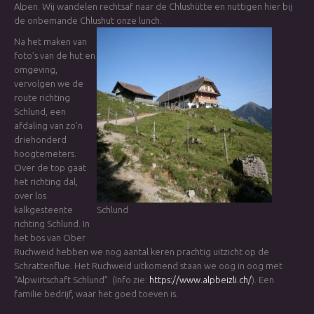
Alpen. Wij wandelen rechtsaf naar de Chlushütte en nuttigen hier bij
de onbemande Chlushut onze lunch.
Na het maken van
foto’s van de hut en
omgeving,
vervolgen we de
route richting
Schlund, een
afdaling van zo’n
driehonderd
hoogtemeters.
Over de top gaat
het richting dal,
over los
kalkgesteente
Schlund
richting Schlund. In
het bos van Ober
Ruchweid hebben we nog aantal keren prachtig uitzicht op de
Schrattenflue. Het Ruchweid uitkomend staan we oog in oog met
“Alpwirtschaft Schlund”. (Info zie:
https://www.alpbeizli.ch/
). Een
familie bedrijf, waar het goed toeven is.