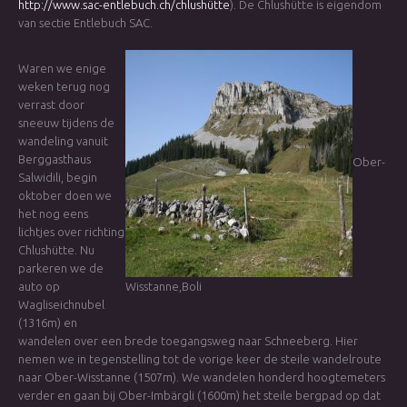
http://www.sac-entlebuch.ch/chlushütte
). De Chlushütte is eigendom
van sectie Entlebuch SAC.
Waren we enige
weken terug nog
verrast door
sneeuw tijdens de
wandeling vanuit
Berggasthaus
Ober-
Salwidili, begin
oktober doen we
het nog eens
lichtjes over richting
Chlushütte. Nu
parkeren we de
auto op
Wisstanne,Boli
Wagliseichnubel
(1316m) en
wandelen over een brede toegangsweg naar Schneeberg. Hier
nemen we in tegenstelling tot de vorige keer de steile wandelroute
naar Ober-Wisstanne (1507m). We wandelen honderd hoogtemeters
verder en gaan bij Ober-Imbärgli (1600m) het steile bergpad op dat