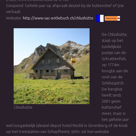
Geopend: Gehele jaar op afspraak sleutel bij de huttenchef of (zie
verhaal)
Website:
http://www.sac-entlebuch.ch/chlushütte
De Chlushütte,
staat op het
zuidelijkste
puntje van de
Schrattenfluh,
op 1774m
hoogte aan de
voet van de
Schibegütch.
De berghut
heeft sinds
2001 geen
Chlushutte
huttenchef
meer, maar is
het gehele jaar
wel toegankelijk (sleutel depot hotel Rischli in Sörenberg of de kiosk
op het treinstation van Schüpfheim). (info: zie hun website