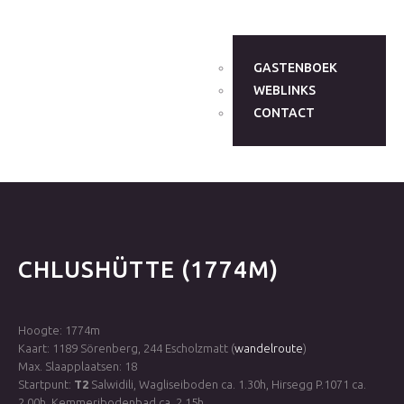
GASTENBOEK
WEBLINKS
CONTACT
CHLUSHÜTTE
(1774M)
Hoogte: 1774m
Kaart: 1189 Sörenberg, 244 Escholzmatt (
wandelroute
)
Max. Slaapplaatsen: 18
Startpunt:
T2
Salwidili, Wagliseiboden ca. 1.30h, Hirsegg P.1071 ca.
2.00h, Kemmeribodenbad ca. 2.15h