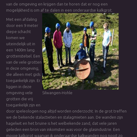
van de omgeving en krijgen dan te horen dat er nog een
mogelijkheid is om af te dalen in een onderaardse kalkgrot.
Met een afdaling
door een 9 meter
diepe schacht
komen we
uiteindelijk uit in
een 1400m lang
grottenstelsel. Een
van de vele grotten
in deze omgeving,
die alleen met gids
toegankelijk zijn. Er
liggen in deze
omgeving vele
Silwangen-Hohle
grotten die vrij
toegankelijk zijn en
door speleologen nog altijd worden onderzocht. In de grot treffen
we de bekende stalactieten en stalagmieten aan. De wanden zijn
hagelwit en het bruine is het welbekende zand, dat vele jaren
geleden een bron van inkomsten was voor de glasindustrie. Een
mooie kalkgrot waarvan ik onderaardse kalkwanden nog nooit zo