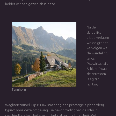
helder wit heb gezien als in deze.
Na de
duidelijke
uitleg verlaten
we de grot en
vervolgen we
de wandeling,
langs
“Alpwirtschaft
Schlund” waar
de terrassen
leeg zijn
richting
Tannhorn
Wagliseichnubel. Op P.1362 staat nog een prachtige alpboerderij,
typisch voor deze omgeving. De bevoorrading van de schuur
geschiedt via het dakkapel op het dak van de boerderij. Met