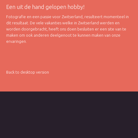
Een uit de hand gelopen hobby!
Fotografie en een passie voor Zwitserland, resulteert momenteel in
dit resultaat. De vele vakanties welke in Zwitserland werden en
worden doorgebracht, heeft ons doen besluiten er een site van te
maken om ook anderen deelgenoot te kunnen maken van onze
ervaringen.
Back to desktop version