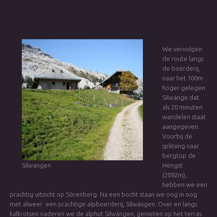
We vervolgen
de route langs
de boerderij,
naar het 100m
hoger gelegen
Silwänge dat
als 20 minuten
wandelen staat
aangegeven.
Voorbij de
splitsing naar
bergtop de
Silwangen
Hengst
(2092m),
hebben we een
prachtig uitzicht op Sörenberg. Na een bocht staan we oog in oog
met alweer een prachtige alpboerderij, Silwängen. Over en langs
kalkrotsen naderen we de alphut Silwängen, genieten op het terras