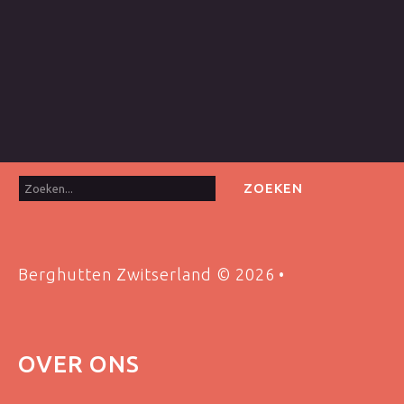
Zoeken...
ZOEKEN
Berghutten Zwitserland
©
2026
OVER
ONS