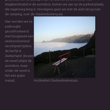
Wagliseichnubel in de avondzon, komen we aan op de parkeerplaats,
die nagenoeg leeg is. Vervolgens gaan we met de auto terug naar
de camping, over de Glaubenbielenpass.
Hier worden we na
pashoogte
geconfronteerd
met hoognevel een
veelvoorkomend
verschijnsel tijdens
de herfst in
Zwitserland. (boven
de nevel schijnt de
avondzon, maar
onder de nevel is
het een grijze
massa).
Hochnebel Glaubenbielenpass