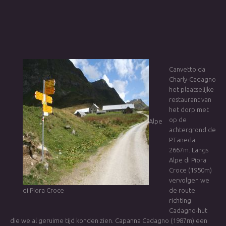
Canvetto da
Charly-Cadagno
het plaatselijke
restaurant van
het dorp met
op de
Alpe
achtergrond de
P.Taneda
2667m. Langs
Alpe di Piora
Croce (1950m)
vervolgen we
di Piora Croce
de route
richting
Cadagno-hut
die we al geruime tijd konden zien. Capanna Cadagno (1987m) een