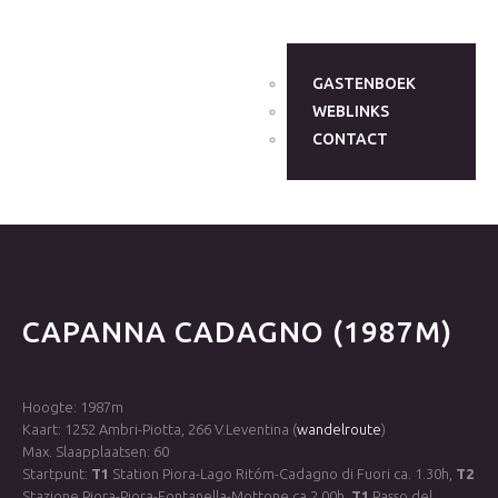
GASTENBOEK
WEBLINKS
CONTACT
CAPANNA
CADAGNO
(1987M)
Hoogte: 1987m
Kaart: 1252 Ambri-Piotta, 266 V.Leventina (
wandelroute
)
Max. Slaapplaatsen: 60
Startpunt:
T1
Station Piora-Lago Ritóm-Cadagno di Fuori ca. 1.30h,
T2
Stazione Piora-Piora-Fontanella-Mottone ca.2.00h,
T1
Passo del