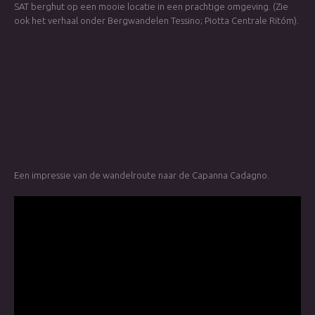
SAT berghut op een mooie locatie in een prachtige omgeving. (Zie
ook het verhaal onder Bergwandelen Tessino; Piotta Centrale Ritóm).
Een impressie van de wandelroute naar de Capanna Cadagno.