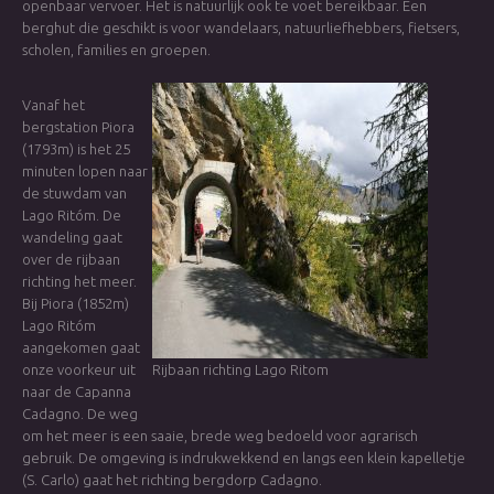
openbaar vervoer. Het is natuurlijk ook te voet bereikbaar. Een
berghut die geschikt is voor wandelaars, natuurliefhebbers, fietsers,
scholen, families en groepen.
Vanaf het
bergstation Piora
(1793m) is het 25
minuten lopen naar
de stuwdam van
Lago Ritóm. De
wandeling gaat
over de rijbaan
richting het meer.
Bij Piora (1852m)
Lago Ritóm
aangekomen gaat
onze voorkeur uit
Rijbaan richting Lago Ritom
naar de Capanna
Cadagno. De weg
om het meer is een saaie, brede weg bedoeld voor agrarisch
gebruik. De omgeving is indrukwekkend en langs een klein kapelletje
(S. Carlo) gaat het richting bergdorp Cadagno.