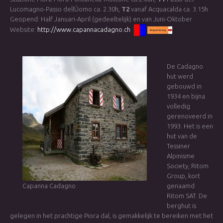
Lucomagno-Passo dellÚom
o ca. 2.30h,
T2
vanaf Acquacalda ca. 3.15h
Geopend: Half Januari-April (gedeeltelijk) en van Juni-Oktober
Website:
http://www.capannacadagno.ch
De Cadagno
hut werd
gebouwd in
1934 en bijna
volledig
gerenoveerd in
1993. Het is een
hut van de
Tessiner
Alpinisme
Society, Ritom
Group, kort
Capanna Cadagno
genaamd
Ritom SAT. De
berghut is
gelegen in het prachtige Piora dal, is gemakkelijk te bereiken met het