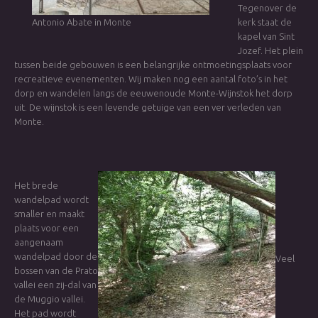
Tegenover de
Antonio Abate in Monte
kerk staat de
kapel van Sint
Jozef. Het plein
tussen beide gebouwen is een belangrijke ontmoetingsplaats voor
recreatieve evenementen. Wij maken nog een aantal foto’s in het
dorp en wandelen langs de eeuwenoude Monte-Wijnstok het dorp
uit. De wijnstok is een levende getuige van een ver verleden van
Monte.
Het brede
wandelpad wordt
smaller en maakt
plaats voor een
aangenaam
wandelpad door de
Veel
bossen van de Prato
vallei een zij-dal van
de Muggio vallei.
Het pad wordt