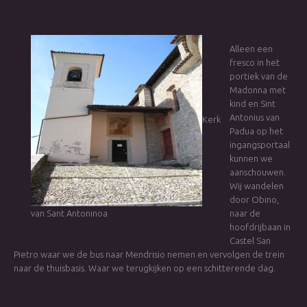
Alleen een
fresco in het
portiek van de
Madonna met
kind en Sint
Antonius van
Kerk
Padua op het
ingangsportaal
kunnen we
aanschouwen.
Wij wandelen
door Obino,
van Sant Antoninoa
naar de
hoofdrijbaan in
Castel San
Pietro waar we de bus naar Mendrisio nemen en vervolgen de trein
naar de thuisbasis. Waar we terugkijken op een schitterende dag.