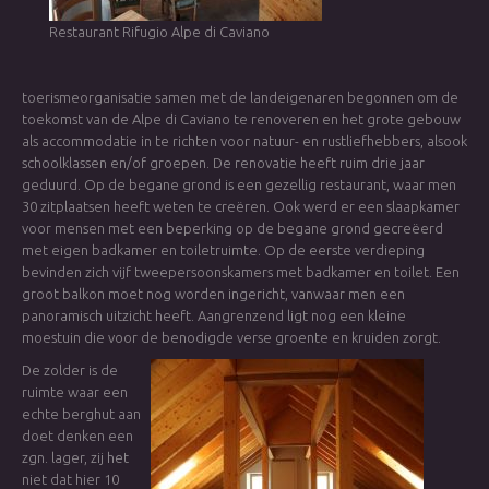
Restaurant Rifugio Alpe di Caviano
toerismeorganisatie samen met de landeigenaren begonnen om de
toekomst van de Alpe di Caviano te renoveren en het grote gebouw
als accommodatie in te richten voor natuur- en rustliefhebbers, alsook
schoolklassen en/of groepen. De renovatie heeft ruim drie jaar
geduurd. Op de begane grond is een gezellig restaurant, waar men
30 zitplaatsen heeft weten te creëren. Ook werd er een slaapkamer
voor mensen met een beperking op de begane grond gecreëerd
met eigen badkamer en toiletruimte. Op de eerste verdieping
bevinden zich vijf tweepersoonskamers met badkamer en toilet. Een
groot balkon moet nog worden ingericht, vanwaar men een
panoramisch uitzicht heeft. Aangrenzend ligt nog een kleine
moestuin die voor de benodigde verse groente en kruiden zorgt.
De zolder is de
ruimte waar een
echte berghut aan
doet denken een
zgn. lager, zij het
niet dat hier 10