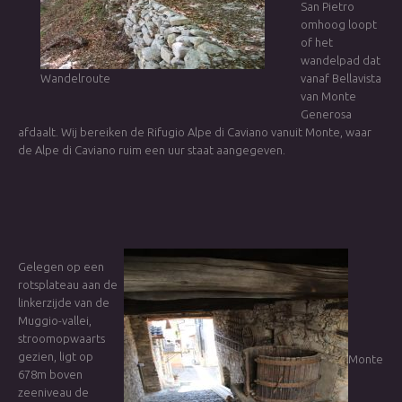
San Pietro
omhoog loopt
of het
wandelpad dat
Wandelroute
vanaf Bellavista
van Monte
Generosa
afdaalt. Wij bereiken de Rifugio Alpe di Caviano vanuit Monte, waar
de Alpe di Caviano ruim een uur staat aangegeven.
Gelegen op een
rotsplateau aan de
linkerzijde van de
Muggio-vallei,
stroomopwaarts
gezien, ligt op
Monte
678m boven
zeeniveau de