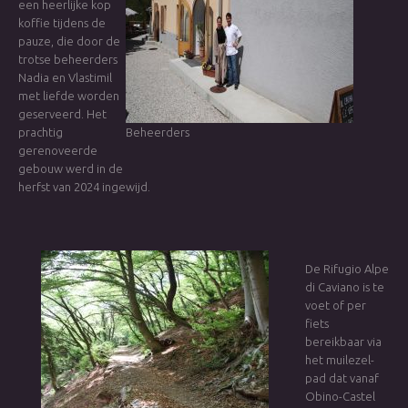
een heerlijke kop
koffie tijdens de
pauze, die door de
trotse beheerders
Nadia en Vlastimil
met liefde worden
geserveerd. Het
prachtig
Beheerders
gerenoveerde
gebouw werd in de
herfst van 2024 ingewijd.
De Rifugio Alpe
di Caviano is te
voet of per
fiets
bereikbaar via
het muilezel-
pad dat vanaf
Obino-Castel