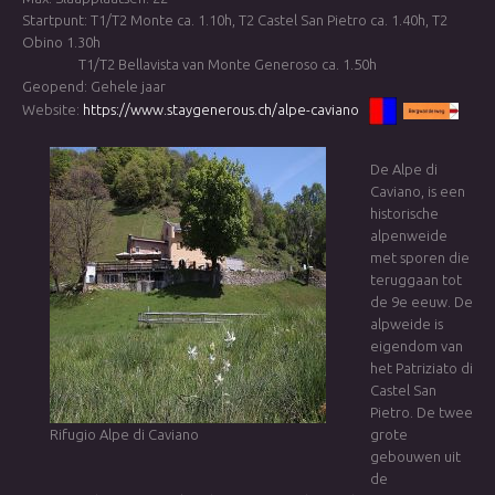
Startpunt: T1/T2 Monte ca. 1.10h, T2 Castel San Pietro ca. 1.40h, T2
Obino 1.30h
T1/T2 Bellavista van Monte Generoso ca. 1.50h
Geopend: Gehele jaar
Website:
https://www.staygenerous.ch/alpe-caviano
De Alpe di
Caviano, is een
historische
alpenweide
met sporen die
teruggaan tot
de 9e eeuw. De
alpweide is
eigendom van
het Patriziato di
Castel San
Pietro. De twee
Rifugio Alpe di Caviano
grote
gebouwen uit
de