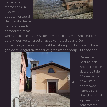
nederzetting
Monte dat al in
1420 werd
gedocumenteerd.
Het maakte deel uit
van verschillende
gemeenten, maar
werd uiteindelijk in 2004 samengevoegd met Castel San Pietro. In het
dorp vinden we cultureel erfgoed van lokaal belang. De
onderdoorgang is een voorbeeld in het dorp om het bewoonbare
gebied te vergroten, zonder de grens van het dorp uit te breiden.
De kerk van
Sant'Antonio
Abate in Monte
dateert uit de
16e eeuw. Het
enkel schip
Sant
heeft twee
kapellen die
rijkelijk versierd
zijn met gipsen
ornamenten.