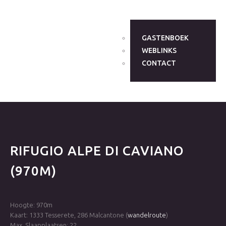
GASTENBOEK
WEBLINKS
CONTACT
RIFUGIO
ALPE
DI
CAVIANO
(970M)
Hoogte: 970m
Kaart: 1333 Tesserete, 286 Malcantone (
wandelroute
)
Max. Slaapplaatsen: 22