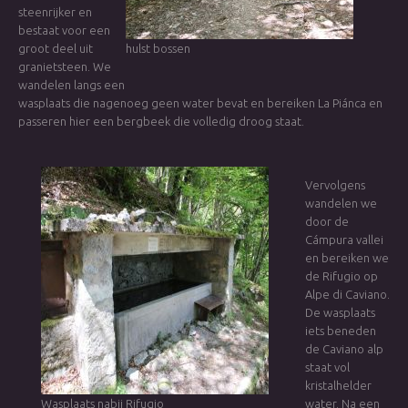
steenrijker en
bestaat voor een
groot deel uit
hulst bossen
granietsteen. We
wandelen langs een
wasplaats die nagenoeg geen water bevat en bereiken La Piánca en
passeren hier een bergbeek die volledig droog staat.
Vervolgens
wandelen we
door de
Cámpura vallei
en bereiken we
de Rifugio op
Alpe di Caviano.
De wasplaats
iets beneden
de Caviano alp
staat vol
kristalhelder
Wasplaats nabij Rifugio
water. Na een