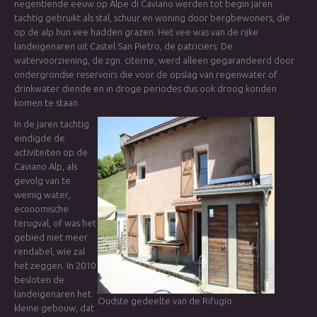
negentiende eeuw op Alpe di Caviano werden tot begin jaren
tachtig gebruikt als stal, schuur en woning door bergbewoners, die
op de alp hun vee hadden grazen. Het vee was van de rijke
landeigenaren uit Castel San Pietro, de patriciërs. De
watervoorziening, de zgn. citerne, werd alleen gegarandeerd door
ondergrondse reservoirs die voor de opslag van regenwater of
drinkwater diende en in droge periodes dus ook droog konden
komen te staan.
In de jaren tachtig
eindigde de
activiteiten op de
Caviano Alp, als
gevolg van te
weinig water,
economische
terugval, of was het
gebied niet meer
rendabel, wie zal
het zeggen. In 2010
besloten de
landeigenaren het
Oudste gedeelte van de Rifugio
kleine gebouw, dat