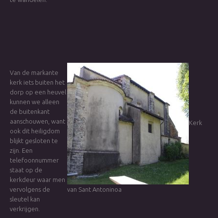
Van de markante
kerk iets buiten het
dorp op een heuvel
kunnen we alleen
de buitenkant
aanschouwen, want
Kerk
ook dit heiligdom
blijkt gesloten te
zijn. Een
telefoonnummer
staat op de
kerkdeur waar men
vervolgens de
van Sant Antoninoa
sleutel kan
verkrijgen.