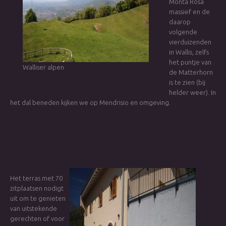
Monta Rosa
massief en de
daarop
volgende
vierduizenden
in Wallis, zelfs
het puntje van
Walliser alpen
de Matterhorn
is te zien (bij
helder weer). In
het dal beneden kijken we op Mendrisio en omgeving.
Het terras met 70
zitplaatsen nodigt
uit om te genieten
van uitstekende
gerechten of voor