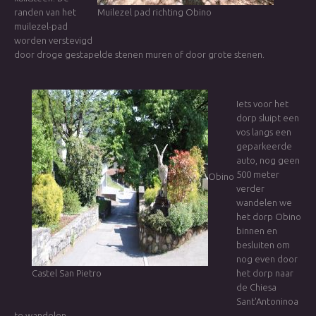
randen van het
Muilezel pad richting Obino
muilezel-pad
worden verstevigd
door droge gestapelde stenen muren of door grote stenen.
Iets voor het
dorp sluipt een
vos langs een
geparkeerde
auto, nog geen
500 meter
Obino
verder
wandelen we
het dorp Obino
binnen en
besluiten om
nog even door
Castel San Pietro
het dorp naar
de Chiesa
Sant'Antoninoa
te wandelen.