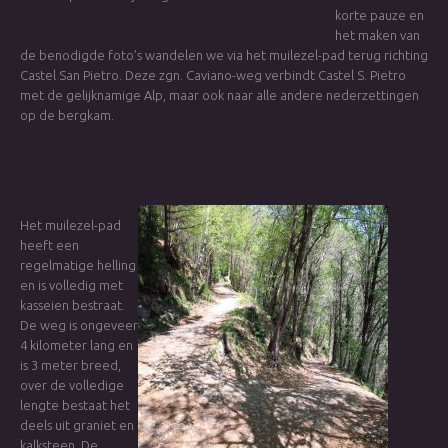
korte pauze en
het maken van
de benodigde foto’s wandelen we via het muilezel-pad terug richting
Castel San Pietro. Deze zgn. Caviano-weg verbindt Castel S. Pietro
met de gelijknamige Alp, maar ook naar alle andere nederzettingen
op de bergkam.
Het muilezel-pad
heeft een
regelmatige helling
en is volledig met
kasseien bestraat.
De weg is ongeveer
4 kilometer lang en
is 3 meter breed,
over de volledige
lengte bestaat het
deels uit graniet en
kalksteen. De