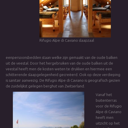
Rifugio Alpe di Caviano slaapzaal
eenpersoonsbedden staan welke zijn gemaakt van de oude balken
uit de veestal. Door het hergebruiken van de oude balken uit de
veestal heeft men de kosten weten te drukken en hiermee een
schitterende slaapgelegenheid gecreëerd. Ook op deze verdieping
is sanitair aanwezig. De Rifugio Alpe di Caviano is geografisch gezien
de zuidelijkst gelegen berghut van Zwitserland.
Vanaf het
buitenterras
voor de Rifugio
Alpe di Caviano
heeft men
uitzicht op het