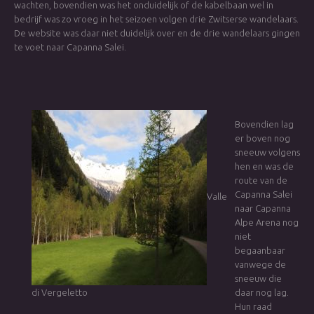
wachten, bovendien was het onduidelijk of de kabelbaan wel in
bedrijf was zo vroeg in het seizoen volgen drie Zwitserse wandelaars.
De website was daar niet duidelijk over en de drie wandelaars gingen
te voet naar Capanna Salei.
Bovendien lag
er boven nog
sneeuw volgens
hen en was de
route van de
Capanna Salei
Valle
naar Capanna
Alpe Arena nog
niet
begaanbaar
vanwege de
sneeuw die
di Vergeletto
daar nog lag.
Hun raad