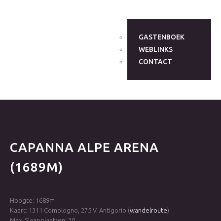
GASTENBOEK
WEBLINKS
CONTACT
CAPANNA
ALPE
ARENA
(1689M)
Hoogte: 1689m
Kaart: 1311 Comologno, 275 V. Antigorio (
wandelroute
)
Max. Slaapplaatsen: 30