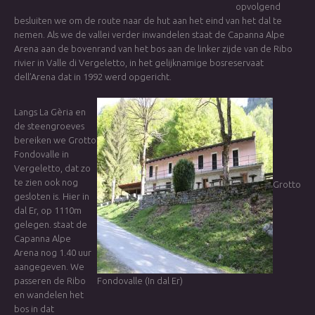
opvolgend
besluiten we om de route naar de hut aan het eind van het dal te
nemen. Als we de vallei verder inwandelen staat de Capanna Alpe
Arena aan de bovenrand van het bos aan de linker zijde van de Ribo
rivier in Valle di Vergeletto, in het gelijknamige bosreservaat
dell’Arena dat in 1992 werd opgericht.
Langs La Gèria en
de steengroeves
bereiken we Grotto
Fondovalle in
Vergeletto, dat zo
te zien ook nog
Grotto
gesloten is. Hier in
dal Er, op 1110m
gelegen. staat de
Capanna Alpe
Arena nog 1.40 uur
aangegeven. We
passeren de Ribo
Fondovalle (In dal Er)
en wandelen het
bos in dat