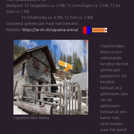
Startpunt: T2 Vergeletto ca. 3.30h, T2 Comologno ca. 3.30h, T2 da
Salei ca.1.30h
T2 Cimalmotto ca. 4.30h, T2 Zott ca. 2.40h
Geopend: gehele jaar maar niet bemand.
Website:
https://se-im.ch/capanna-arena/
Capanna Alpe
Arena is een
onbemande
berghut die het
gehele jaar
geopend is. De
berghut
bestaat uit 2
gebouwen. Een
van de
gebouwen
bestaat uit een
Capanna Alpe Arena
kamer met
open keuken
waar het goed