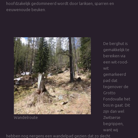
hoofdzakelijk gedomineerd wordt door lariksen, sparren en
eeuwenoude beuken.
De berghut is
gemakkelijk te
bereiken via
een wit-rood-
wit
gemarkeerd
pad dat
tegenover de
Grotto
Fondovalle het
bos in gaat. Dit
zijn dan wel
Wandelroute
Zwitserse
begrippen,
want wij
hebben nog nergens een wandelpad gezien dat zo slecht