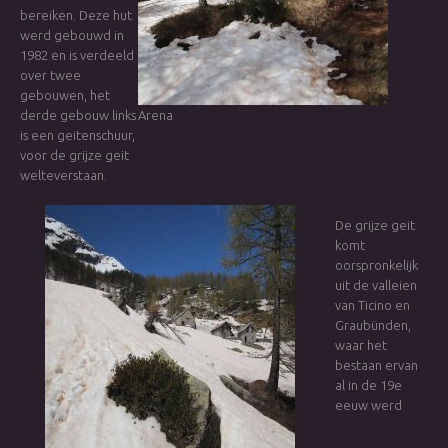
bereiken. Deze hut
werd gebouwd in
1982 en is verdeeld
over twee
gebouwen, het
derde gebouw links
Arena
is een geitenschuur,
voor de grijze geit
welteverstaan.
De grijze geit
komt
oorspronkelijk
uit de valleien
van Ticino en
Graubünden,
waar het
bestaan ervan
al in de 19e
eeuw werd