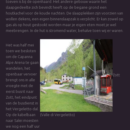
toeven is bij de openhaard. Het andere gebouw waarin het
slaapgedeelte zich bevindt heeft op de begane grond een
houtkachel voor de koude nachten. De slaapplekken zijn voorzien van
wollen dekens, een eigen binnenslaapzak is verplicht. Er kan zowel op
gas als op hout gestookt worden maar je eigen eten moet je wel
meebrengen. In de hut is stromend water, behalve toen wij er waren.
Het was half mei
toen we besloten
om de Capanna
Alpe Arena te gaan
wandelen, het
openbaar vervoer
Zott
brengt ons in alle
vroegte met de
eerst busrit naar
Zott, het eindpunt
van de busdienst in
het Vergeletto dal.
Op de kabelbaan
(Valle di Vergeletto)
naar Salei moesten
we nog een half uur