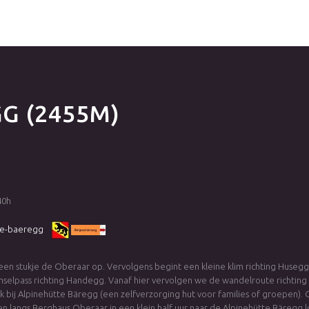
GG
(2455M)
40h
tte-baeregg
 een stukje de Oberaar op. Vervolgens begint een kleine klim richting Huseg
mselpass richting Handegg. Vanaf hier vervolgen we de wandelroute richting
k bij Alpinehütte Bäregg (een zelfverzorging hut voor families of groepen).
n langs Berghaus Oberaar in een klein half uur naar de Alpinehütte Bäregg 