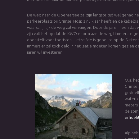
De weg naar de Oberaarsee zal zijn langste tijd wel gehad
parkeerplaats bij Grimsel Hospiz nu klaar heeft en de kabelbaa
waarschijnlijk de weg zal vervangen. Door de jaren heen dat 
zijn valt het op dat de KWO enorm aan de weg timmert: eige
openstelt voor toeristen. Hetzelfde is gebeurd op de Sustenpa
Immers er zal toch geld in het laatje moeten komen gezien
jaren wil investeren.
O.a. he
Grimsel
gedeelt
water k
meters
de zome
erhoeh
Alpineh