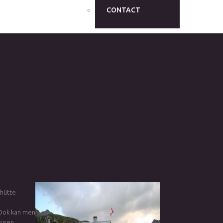
CONTACT
ghütte
 Ook kan men
lopen.