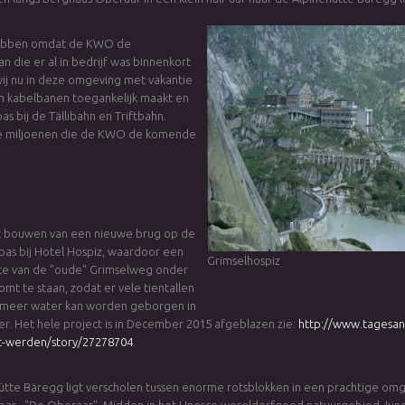
 hebben omdat de KWO de
n die er al in bedrijf was binnenkort
wij nu in deze omgeving met vakantie
n kabelbanen toegankelijk maakt en
s bij de Tällibahn en Triftbahn.
 de miljoenen die de KWO de komende
t bouwen van een nieuwe brug op de
pas bij Hotel Hospiz, waardoor een
Grimselhospiz
e van de "oude" Grimselweg onder
omt te staan, zodat er vele tientallen
 meer water kan worden geborgen in
r. Het hele project is in December 2015 afgeblazen zie:
http://www.tagesan
t-werden/story/27278704
.
ütte Bäregg ligt verscholen tussen enorme rotsblokken in een prachtige om