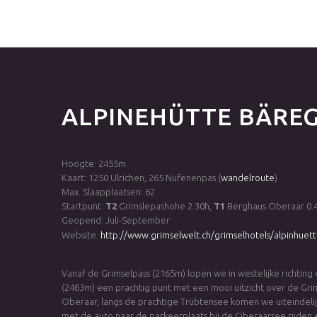
ALPINEHÜTTE
BÄRE
Hoogte: 2455m
Kaart: 1250 Ulrichen, 265 Nufenenpas (
wandelroute
)
Max. Slaapplaatsen: 62
Startpunt:
T2
Grimslepashohe 2.30h,
T1
Berghaus Oberaar 0.
Geopend: Juli-September
Website:
http://www.grimselwelt.ch/grimselhotels/alpinhue
Vanaf de Grimselpass (2165m) lopen we in westelijke richting
(2463m) een prachtig punt met een mooi uitzicht over de Gri
Oberaar, langs de prachtige Trübtensee komen we uiteindelij
met de auto naar de parkeerplaats bij de Oberaarsee rijden e