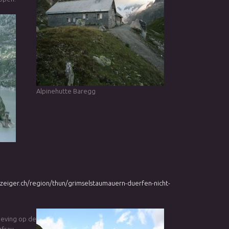
Alpinehutte Baregg
zeiger.ch/region/thun/grimselstaumauern-duerfen-nicht-
geving op de