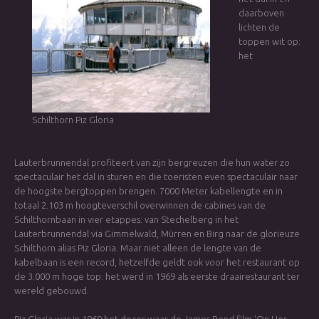
daarboven
lichten de
toppen wit op:
het
Schilthorn Piz Gloria
Lauterbrunnendal profiteert van zijn bergreuzen die hun water zo
spectaculair het dal in sturen en die toeristen even spectaculair naar
de hoogste bergtoppen brengen. 7000 Meter kabellengte en in
totaal 2.103 m hoogteverschil overwinnen de cabines van de
Schilthornbaan in vier etappes: van Stechelberg in het
Lauterbrunnendal via Gimmelwald, Mürren en Birg naar de glorieuze
Schilthorn alias Piz Gloria. Maar niet alleen de lengte van de
kabelbaan is een record, hetzelfde geldt ook voor het restaurant op
de 3.000 m hoge top: het werd in 1969 als eerste draairestaurant ter
wereld gebouwd.