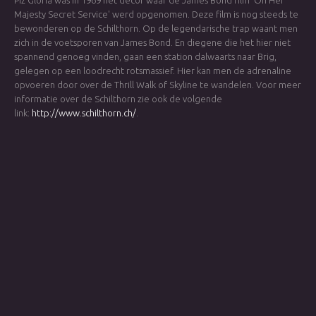
Piz Gloria was in 1969 het decor waar de James Bond film 'On Her
Majesty Secret Service' werd opgenomen. Deze film is nog steeds te
bewonderen op de Schilthorn. Op de legendarische trap waant men
zich in de voetsporen van James Bond. En diegene die het hier niet
spannend genoeg vinden, gaan een station dalwaarts naar Brig,
gelegen op een loodrecht rotsmassief. Hier kan men de adrenaline
opvoeren door over de Thrill Walk of Skyline te wandelen. Voor meer
informatie over de Schilthorn zie ook de volgende
link:
http://www.schilthorn.ch/
.