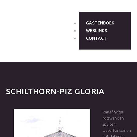
GASTENBOEK
WEBLINKS
CONTACT
SCHILTHORN-PIZ
GLORIA
Vanaf hoge
rotswanden
spuiten
waterfonteinen
het dal in en