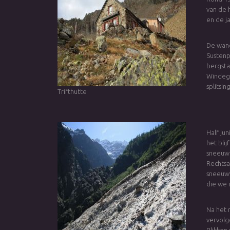
van de 
en de j
De wand
Sustenp
bergsta
Windegg
splitsin
Trifthutte
Half ju
het blij
sneeuw m
Rechtsa
sneeuwv
die we 
Na het 
vervolg