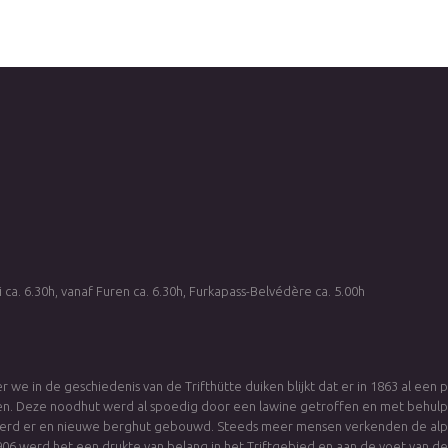
 ca. 6.30h, vanaf Furen ca. 6.30h, Furkapass-Belvédère ca. 5.00h
 we in de geschiedenis van de Trifthütte duiken blijkt dat er in 1863 al een
n. Deze noodhut werd al spoedig door een lawine getroffen en met behul
erd er en nieuwe berghut gebouwd. Steeds meer mensen verkenden de alpenw
06 werd het een drukte van belang in het Triftgebied en aan de voet van de T