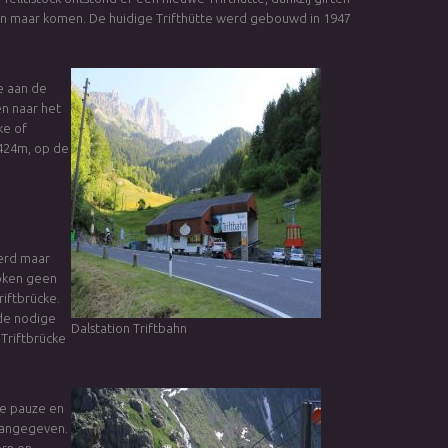
ven maar komen. De huidige Trifthütte werd gebouwd in 1947
e aan de
en naar het
ke of
1424m, op de
eerd maar
proken geen
riftbrücke.
de nodige
Dalstation Triftbahn
Triftbrücke
e pauze en
 aangegeven.