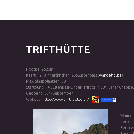
TRIFTHÜTTE
Hoogte: 2520m
Kaart: 1210 Innertkirchen, 255Sustenpass (
wandelroute
)
Max. Slaapplaatsen: 60
Startpunt:
T4
Sustenpass-Underi Trift ca. 4.30h, vanaf Chäppeli
Geopend: Juni-September
Website:
http://www.trifthuette.ch/
Wanneer
persone
Bern) w
Rond 19