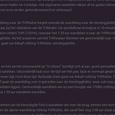
heren Hasler en Coolidge. Hut eigenaren wisselden elkaar af en gasten ble
aren erna verder gemoderniseerd en verbouwd.
eling naar de Trifthütte begint evenals de wandeling naar de Windegghütt
ass, bij het dalstation van de Triftbahn. De gondelbaan brengt je in 10 minut
tion Underi Trift (1357m), vanwaar het 1.30 uur wandelen is naar de Triftbrüc
hütte. Na het passeren van het Triftwasser klimmen we gemoedelijk naar 
g gaan we linksaf richting Trifthütte, Windegghütte.
ni en het eerste sneeuwveld op “In Gitzen” kondigt zich al aan, goed gemark
ft opletten. Uitzonderlijk laat voor de tijd van het jaar, daar er normaal ges
eer ligt rond deze tijd. Bij Bosslis Stein gaan we linksaf richting Trifthütte, T
f gaat de wandeling over traptreden naar de Windegghütte, waar ook nog 
elden liggen. Gemoedelijk wandelen we op een hoogte van 1700m richting 
na 1.30 uur wandelen bereiken.
nemen van de benodigde foto’s wandelen we over de brug, nemen een kort
en de alpine-wandeling richting Trifthütte, die vanaf hier nog 3.00 uur staat