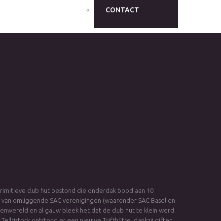
CONTACT
 primitieve club hut bestond die onderdak bood aan 10
p van omliggende SAC verenigingen (waaronder SAC Basel en
ereld en al gauw bleek het dat de club hut te klein werd.
elltistock ontstond er een nieuwe Trifthütte, dankzij giften